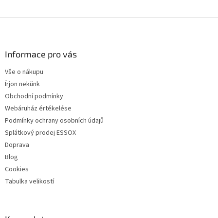
L
á
b
l
Informace pro vás
é
Vše o nákupu
c
Írjon nekünk
Obchodní podmínky
Webáruház értékelése
Podmínky ochrany osobních údajů
Splátkový prodej ESSOX
Doprava
Blog
Cookies
Tabulka velikostí