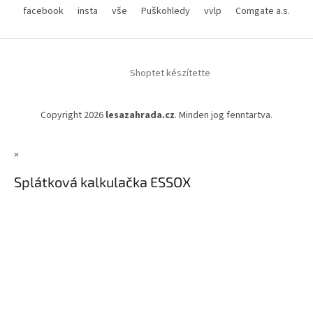
facebook
insta
vše
Puškohledy
vvlp
Comgate a.s.
Shoptet készítette
Copyright 2026
lesazahrada.cz
. Minden jog fenntartva.
×
Splátková kalkulačka ESSOX