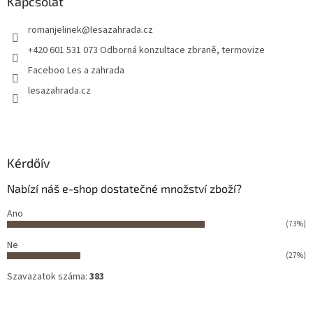
Kapcsolat
romanjelinek
@
lesazahrada.cz
+420 601 531 073 Odborná konzultace zbraně, termovize
Faceboo Les a zahrada
lesazahrada.cz
Kérdőív
Nabízí náš e-shop dostatečné množství zboží?
Ano
(73%)
Ne
(27%)
Szavazatok száma:
383