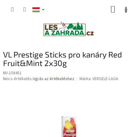
Ugrás
KOSÁR
a
fő
tartalomhoz
VL Prestige Sticks pro kanáry Red
Fruit&Mint 2x30g
NV-158451
A
Nincs értékelés
Ugrás az értékeléshez
Márka:
VERSELE-LAGA
termék
átlagos
értékelése
5-
ből
0,0
csillag.