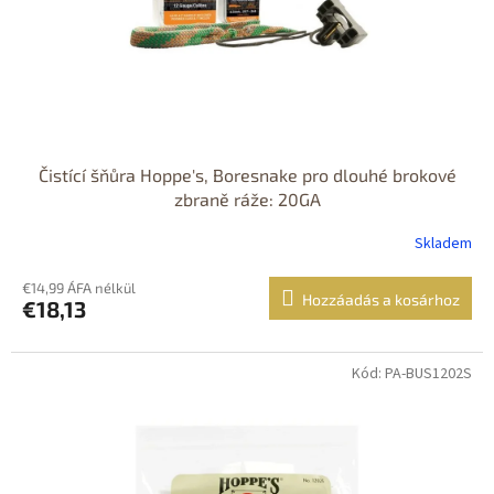
Čistící šňůra Hoppe's, Boresnake pro dlouhé brokové
zbraně ráže: 20GA
Skladem
€14,99 ÁFA nélkül
Hozzáadás a kosárhoz
€18,13
Kód: PA-BUS1202S