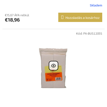
Skladem
€15,67 ÁFA nélkül
Hozzáadás a kosárhoz
€18,96
Kód: PA-BUS1205S