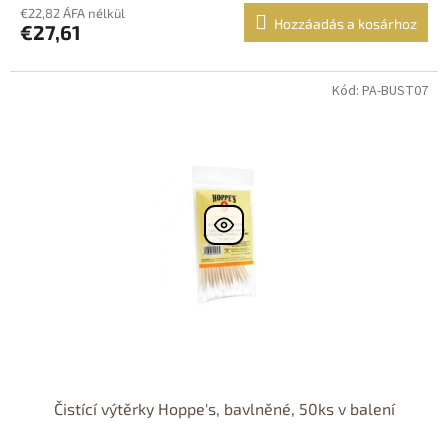
€22,82 ÁFA nélkül
Hozzáadás a kosárhoz
€27,61
Kód: PA-BUST07
Čistící výtěrky Hoppe's, bavlněné, 50ks v balení