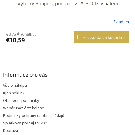
Výtěrky Hoppe's, pro ráži 12GA, 300ks v balení
Skladem
€8,75 ÁFA nélkül
Hozzáadás a kosárhoz
€10,59
L
á
b
l
Informace pro vás
é
Vše o nákupu
c
Írjon nekünk
Obchodní podmínky
Webáruház értékelése
Podmínky ochrany osobních údajů
Splátkový prodej ESSOX
Doprava