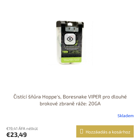
Čistící šňůra Hoppe's, Boresnake VIPER pro dlouhé
brokové zbraně ráže: 20GA
Skladem
€19,41 ÁFA nélkül
Hozzáadás a kosárhoz
€23,49