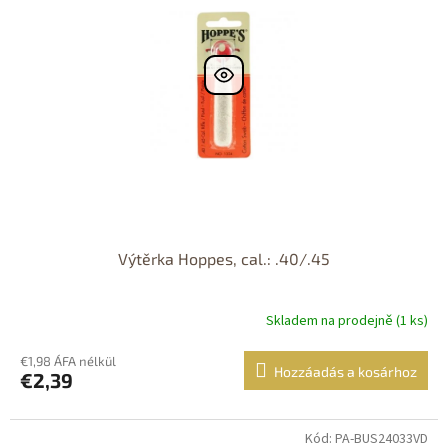
Výtěrka Hoppes, cal.: .40/.45
Skladem na prodejně (1 ks)
€1,98 ÁFA nélkül
Hozzáadás a kosárhoz
€2,39
Kód: PA-BUS24033VD