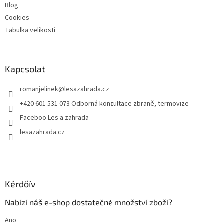
Blog
Cookies
Tabulka velikostí
Kapcsolat
romanjelinek
@
lesazahrada.cz
+420 601 531 073 Odborná konzultace zbraně, termovize
Faceboo Les a zahrada
lesazahrada.cz
Kérdőív
Nabízí náš e-shop dostatečné množství zboží?
Ano