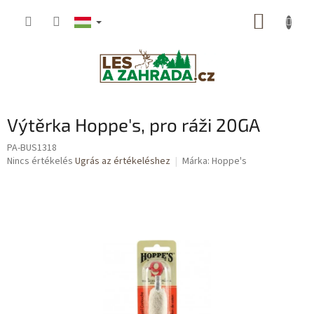
Ugrás
KOSÁR
a
fő
tartalomhoz
Výtěrka Hoppe's, pro ráži 20GA
PA-BUS1318
A
Nincs értékelés
Ugrás az értékeléshez
Márka:
Hoppe's
termék
átlagos
értékelése
5-
ből
0,0
csillag.