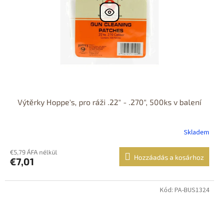
Výtěrky Hoppe's, pro ráži .22" - .270", 500ks v balení
Skladem
€5,79 ÁFA nélkül
Hozzáadás a kosárhoz
€7,01
Kód: PA-BUS1324
Dostupné i na
prodejně
Dostupnost 24h