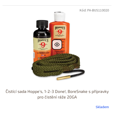
Kód: PA-BUS110020
Čistící sada Hoppe's, 1-2-3 Done!, BoreSnake s přípravky
pro čistění ráže 20GA
Skladem