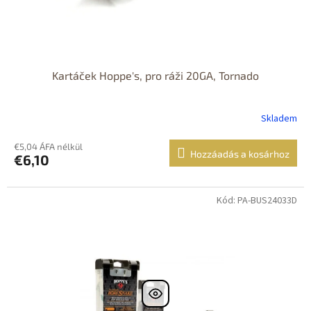
Kartáček Hoppe's, pro ráži 20GA, Tornado
Skladem
€5,04 ÁFA nélkül
Hozzáadás a kosárhoz
€6,10
Kód: PA-BUS24033D
Dostupné i na
prodejně
Dostupnost 24h