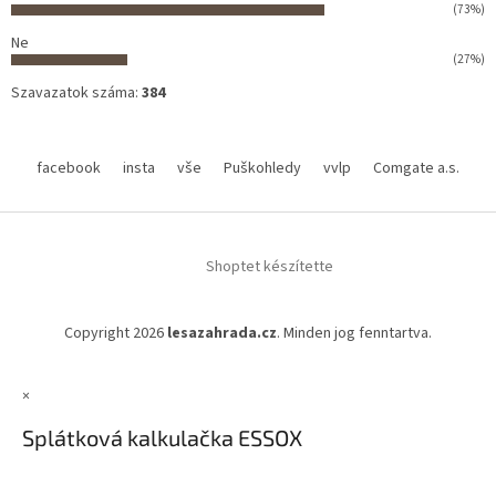
(73%)
Ne
(27%)
Szavazatok száma:
384
facebook
insta
vše
Puškohledy
vvlp
Comgate a.s.
Shoptet készítette
Copyright 2026
lesazahrada.cz
. Minden jog fenntartva.
×
Splátková kalkulačka ESSOX