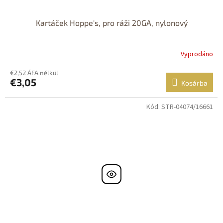
Kartáček Hoppe's, pro ráži 20GA, nylonový
Vyprodáno
€2,52 ÁFA nélkül
€3,05
Kosárba
Kód:
STR-04074/16661