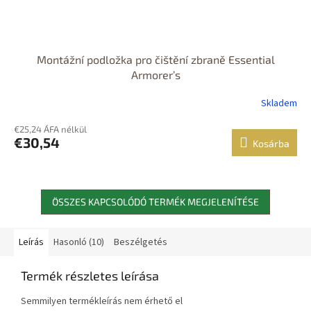
Montážní podložka pro čištění zbraně Essential
Armorer’s
Skladem
€25,24 ÁFA nélkül
€30,54
Kosárba
ÖSSZES KAPCSOLÓDÓ TERMÉK MEGJELENÍTÉSE
Leírás
Hasonló (10)
Beszélgetés
Termék részletes leírása
Semmilyen termékleírás nem érhető el