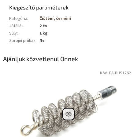
Kiegészítő paraméterek
Kategória
:
Čištění, černění
Jótállás
:
2 év
Súly
:
1 kg
Zbrojní průkaz
:
Ne
Ajánljuk közvetlenül Önnek
Kód: PA-BUS1262