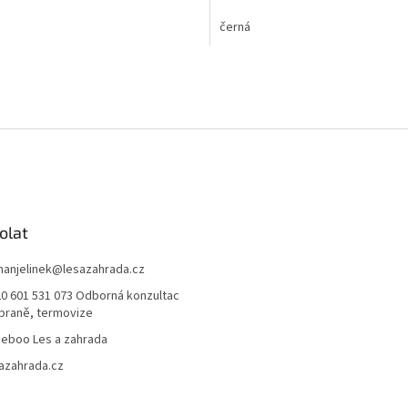
černá
olat
anjelinek
@
lesazahrada.cz
0 601 531 073 Odborná konzultac
braně, termovize
eboo Les a zahrada
azahrada.cz