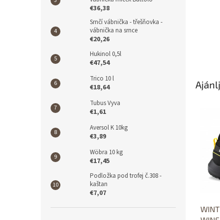
€36,38
Srnčí vábnička - třešňovka -
vábnička na srnce
€20,26
Hukinol 0,5l
€47,54
Trico 10 l
Ajánl
€18,64
Tubus Vyva
€1,61
Aversol K 10kg
€3,89
Wöbra 10 kg
€17,45
Podložka pod trofej č.308 -
kaštan
€7,07
WINT
WINF