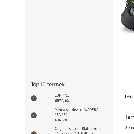
l
Top 10 termék
LUMI P13
Leírá
€574,62
Mikina s potiskem WADERA
158/164
Ter
€36,79
Semm
Original Buttolo-Blatter Srnčí
vábnička míček Buttolo