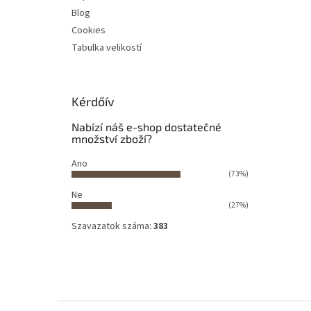
Blog
Cookies
Tabulka velikostí
Kérdőív
Nabízí náš e-shop dostatečné
množství zboží?
Ano
(73%)
Ne
(27%)
Szavazatok száma:
383