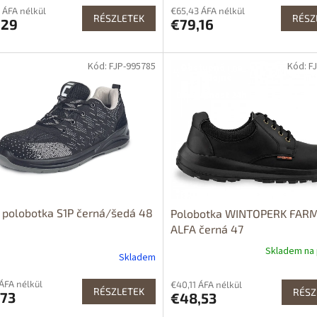
 ÁFA nélkül
€65,43 ÁFA nélkül
RÉSZLETEK
RÉSZ
,29
€79,16
Kód: FJP-995785
Kód: F
Dostupné i na
prodejně
Dostupnost 24h
polobotka S1P černá/šedá 48
Polobotka WINTOPERK FAR
ALFA černá 47
Skladem na
Skladem
 ÁFA nélkül
€40,11 ÁFA nélkül
RÉSZLETEK
RÉSZ
,73
€48,53