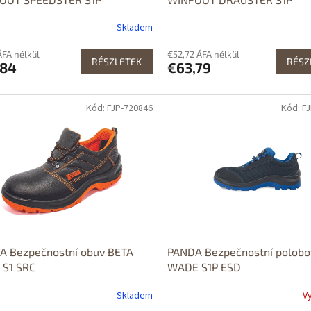
Skladem
ÁFA nélkül
€52,72 ÁFA nélkül
RÉSZLETEK
RÉSZ
,84
€63,79
Kód: FJP-720846
Kód: F
A Bezpečnostní obuv BETA
PANDA Bezpečnostní polobo
 S1 SRC
WADE S1P ESD
Skladem
V