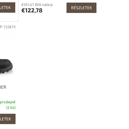
€101,47 ÁFA nélkül
LETEK
RÉSZLETEK
€122,78
JP-722873
MER
 prodejně
(1 ks)
LETEK