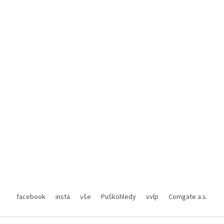
facebook
insta
vše
Puškohledy
vvlp
Comgate a.s.