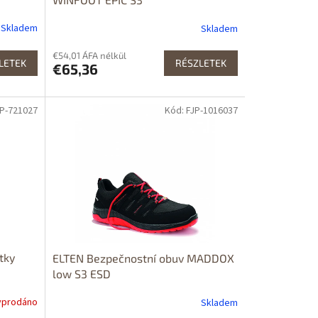
Skladem
Skladem
€54,01 ÁFA nélkül
LETEK
RÉSZLETEK
€65,36
JP-721027
Kód: FJP-1016037
tky
ELTEN Bezpečnostní obuv MADDOX
low S3 ESD
yprodáno
Skladem