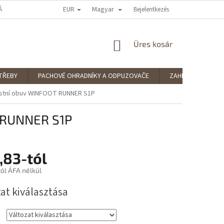
EUR
Magyar
ÁRUHÁZ ÉRTÉKELÉSE
PODMÍNKY OCHRANY OSOBNÍCH ÚDAJŮ
Bejelentkezés
SPLÁ
KOSÁR
Üres kosár
TŘEBY
PACHOVÉ OHRADNÍKY A ODPUZOVAČE
ZAHRADNÍ POTŘE
tní obuv WINFOOT RUNNER S1P
 RUNNER S1P
,83
-tól
tól ÁFA nélkül
:
at kiválasztása