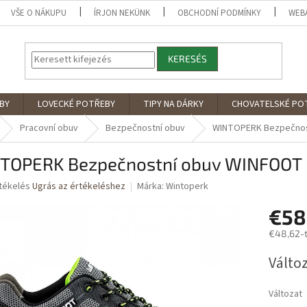
VŠE O NÁKUPU
ÍRJON NEKÜNK
OBCHODNÍ PODMÍNKY
WEB
KERESÉS
BY
LOVECKÉ POTŘEBY
TIPY NA DÁRKY
CHOVATELSKÉ PO
Pracovní obuv
Bezpečnostní obuv
WINTOPERK Bezpečnos
TOPERK Bezpečnostní obuv WINFOOT
rtékelés
Ugrás az értékeléshez
Márka:
Wintoperk
€58
ése
€48,62
-
Egységár
Változ
Változat