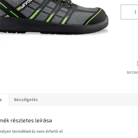
NYOM
s
Beszélgetés
mék részletes leírása
ilyen termékleírás nem érhető el