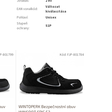
Jótállás
:
2 év
Változat
EAN vonalkód
:
kiválasztása
Pohlaví
:
Unisex
Stupeň
S1P
ochrany
:
JP-801799
Kód: FJP-801784
buv
WINTOPERK Bezpečnostní obuv
WINFOOT EPIC S3