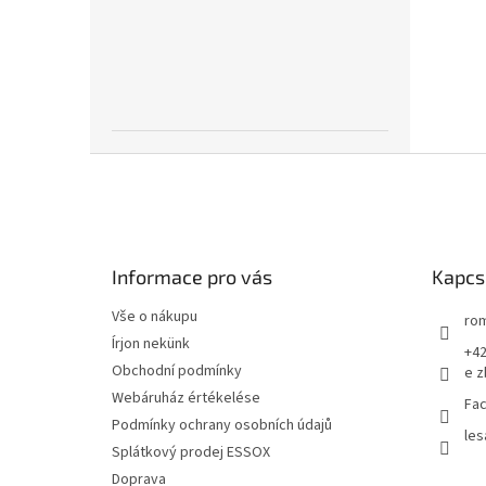
L
á
b
l
é
Informace pro vás
Kapcs
c
Vše o nákupu
rom
Írjon nekünk
+42
Obchodní podmínky
e z
Webáruház értékelése
Fac
Podmínky ochrany osobních údajů
les
Splátkový prodej ESSOX
Doprava