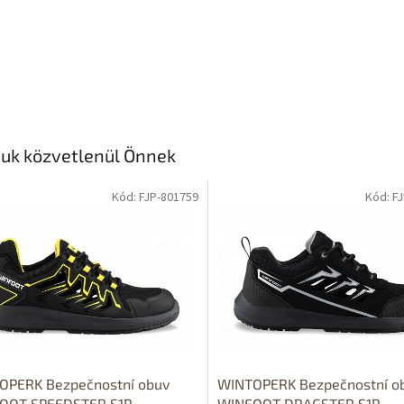
juk közvetlenül Önnek
Kód: FJP-801759
Kód: F
OPERK Bezpečnostní obuv
WINTOPERK Bezpečnostní o
OOT SPEEDSTER S1P
WINFOOT DRAGSTER S1P