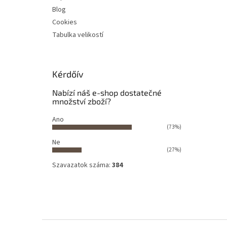
Blog
Cookies
Tabulka velikostí
Kérdőív
Nabízí náš e-shop dostatečné
množství zboží?
Ano
(73%)
Ne
(27%)
Szavazatok száma:
384