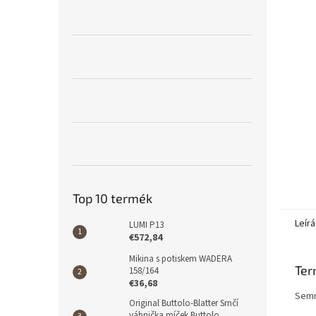
l
Top 10 termék
Leírá
LUMI P13
€572,84
Mikina s potiskem WADERA
Ter
158/164
€36,68
Semm
Original Buttolo-Blatter Srnčí
vábnička míček Buttolo