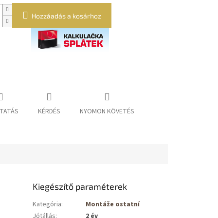
Hozzáadás a kosárhoz
TATÁS
KÉRDÉS
NYOMON KÖVETÉS
Kiegészítő paraméterek
Kategória
:
Montáže ostatní
Jótállás
:
2 év