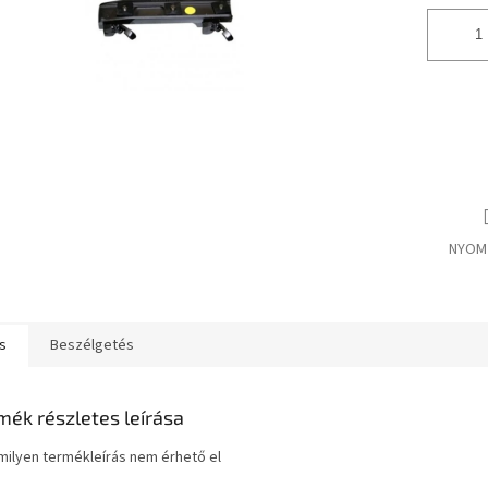
NYOM
s
Beszélgetés
mék részletes leírása
ilyen termékleírás nem érhető el