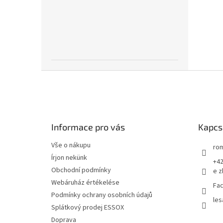
L
á
b
l
é
Informace pro vás
Kapcs
c
Vše o nákupu
rom
Írjon nekünk
+42
Obchodní podmínky
e z
Webáruház értékelése
Fac
Podmínky ochrany osobních údajů
les
Splátkový prodej ESSOX
Doprava