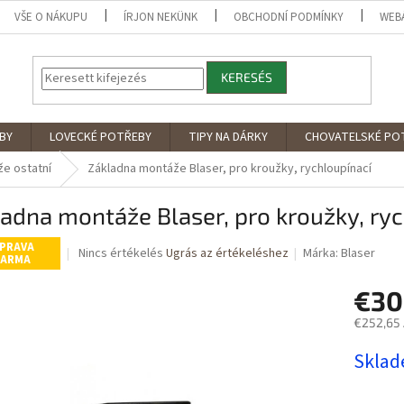
VŠE O NÁKUPU
ÍRJON NEKÜNK
OBCHODNÍ PODMÍNKY
WEB
KERESÉS
BY
LOVECKÉ POTŘEBY
TIPY NA DÁRKY
CHOVATELSKÉ PO
e ostatní
Základna montáže Blaser, pro kroužky, rychloupínací
adna montáže Blaser, pro kroužky, ryc
PRAVA
A
Nincs értékelés
Ugrás az értékeléshez
Márka:
Blaser
ARMA
termék
átlagos
€30
értékelése
5-
€252,65 
ből
Egységár
0,0
Skla
csillag.