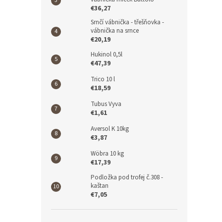
€36,27
Srnčí vábnička - třešňovka -
vábnička na srnce
€20,19
Hukinol 0,5l
€47,39
Trico 10 l
€18,59
Tubus Vyva
€1,61
Aversol K 10kg
€3,87
Wöbra 10 kg
€17,39
Podložka pod trofej č.308 -
kaštan
€7,05