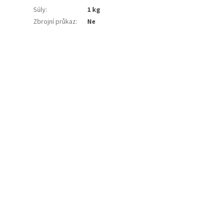
Súly
:
1 kg
Zbrojní průkaz
:
Ne