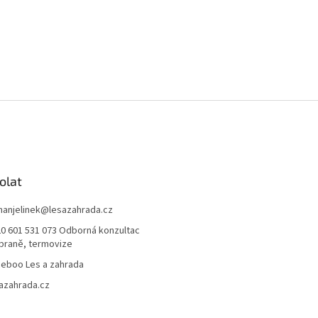
olat
anjelinek
@
lesazahrada.cz
0 601 531 073 Odborná konzultac
braně, termovize
eboo Les a zahrada
azahrada.cz