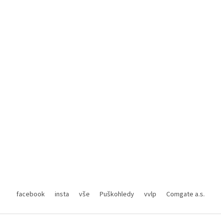
facebook
insta
vše
Puškohledy
vvlp
Comgate a.s.