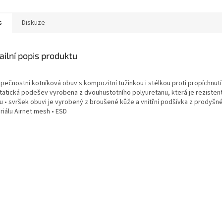
s
Diskuze
ailní popis produktu
pečnostní kotníková obuv s kompozitní tužinkou i stélkou proti propíchnutí
statická podešev vyrobena z dvouhustotního polyuretanu, která je rezistent
u • svršek obuvi je vyrobený z broušené kůže a vnitřní podšívka z prodyšn
riálu Airnet mesh • ESD