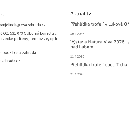
kt
Aktuality
Přehlídka trofejí v Lukově O
anjelinek
@
lesazahrada.cz
0 601 531 073 Odborná konzultac
30.4.2026
 lovecké potřeby, termovize, opti
Výstava Natura Viva 2026 L
nad Labem
ebook Les a zahrada
21.4.2026
azahrada.cz
Přehlídka trofejí obec Tichá
21.4.2026