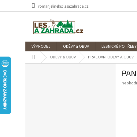
Přejít
romanjelinek@lesazahrada.cz
na
obsah
VÝPRODEJ
ODĚVY a OBUV
LESNICKÉ POTŘEBY
Domů
ODĚVY a OBUV
PRACOVNÍ ODĚVY A OBUV
P
PAN
o
s
Průměr
Neohod
t
hodnoce
r
produkt
a
je
0,0
n
z
n
5
í
hvězdič
p
a