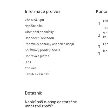
a
t
Informace pro vás
Konta
í
Vše o nákupu
rom
Napište nám
+42
Obchodní podmínky
e -
ka
Hodnocení obchodu
Podmínky ochrany osobních údajů
Fac
Splátkový prodej ESSOX
les
Doprava a platba
Blog
Cookies
Tabulka velikostí
Dotazník
Nabízí náš e-shop dostatečné
množství zboží?