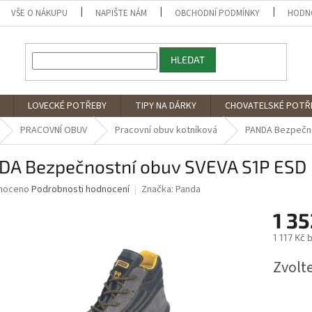
VŠE O NÁKUPU
NAPIŠTE NÁM
OBCHODNÍ PODMÍNKY
HODN
HLEDAT
LOVECKÉ POTŘEBY
TIPY NA DÁRKY
CHOVATELSKÉ POTŘ
PRACOVNÍ OBUV
Pracovní obuv kotníková
PANDA Bezpečno
DA Bezpečnostní obuv SVEVA S1P ESD
né
noceno
Podrobnosti hodnocení
Značka:
Panda
ní
1 35
u
1 117 Kč
Měrná
Zvolt
cena:
ek.