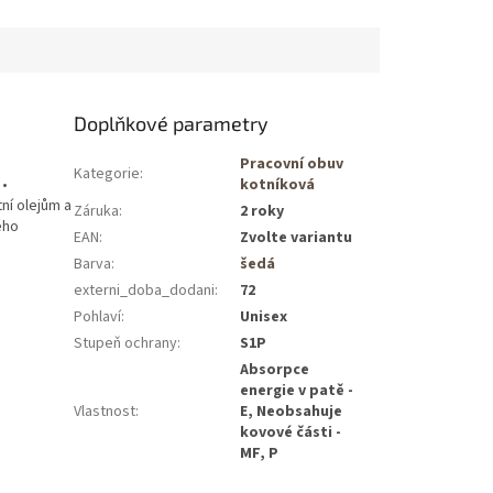
Doplňkové parametry
Pracovní obuv
Kategorie
:
 •
kotníková
ní olejům a
Záruka
:
2 roky
ého
EAN
:
Zvolte variantu
Barva
:
šedá
externi_doba_dodani
:
72
Pohlaví
:
Unisex
Stupeň ochrany
:
S1P
Absorpce
energie v patě -
Vlastnost
:
E, Neobsahuje
kovové části -
MF, P