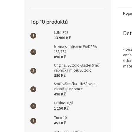
Popi
Top 10 produktů
Det
LUMI P13
13 900 Kč
Mikina s potiskem WADERA
• bez
158/164
anti
890 Kč
oděr
Original Buttolo-Blatter Srnčí
mate
vábnička míček Buttolo
880 Kč
Srnčí vábnička - třešňovka -
vábnička na srnce
490 Kč
Hukinol 0,5l
1 150 Kč
Trico 10 l
451 Kč