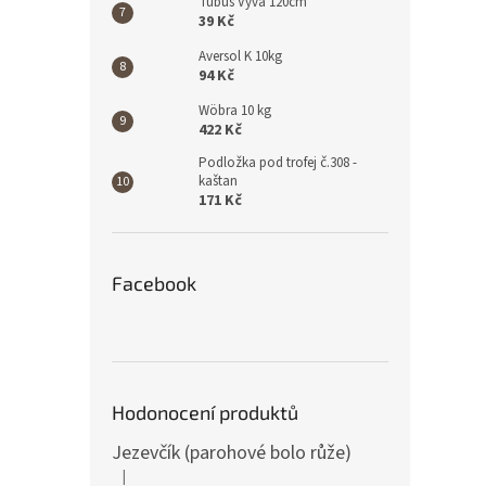
Tubus Vyva 120cm
39 Kč
Aversol K 10kg
94 Kč
Wöbra 10 kg
422 Kč
Podložka pod trofej č.308 -
kaštan
171 Kč
Facebook
Hodonocení produktů
Jezevčík (parohové bolo růže)
|
Hodnocení produktu je 5 z 5 hvězdiček.