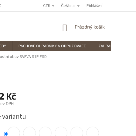
CZK
Čeština
OCENÍ OBCHODU
PODMÍNKY OCHRANY OSOBNÍCH ÚDAJŮ
Přihlášení
SPLÁTKOV
NÁKUPNÍ
Prázdný košík
KOŠÍK
EBY
PACHOVÉ OHRADNÍKY A ODPUZOVAČE
ZAHRADNÍ POTŘEBY
stní obuv SVEVA S1P ESD
2 Kč
 bez DPH
e variantu