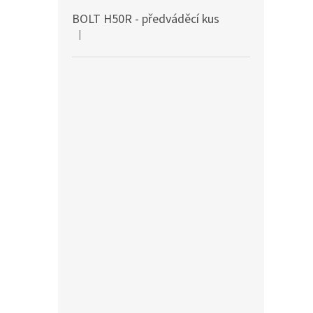
BOLT H50R - předváděcí kus
|
Hodnocení produktu je 5 z 5 hvězdiček.