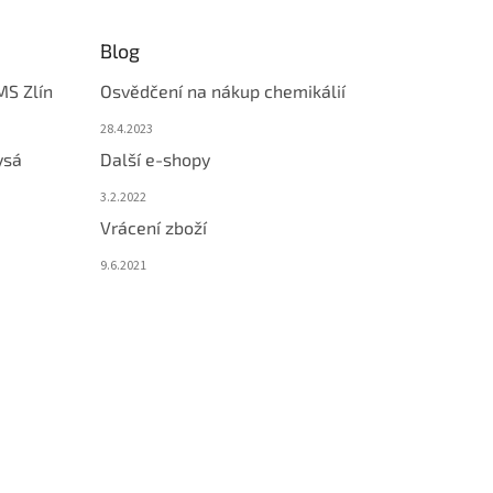
Blog
MS Zlín
Osvědčení na nákup chemikálií
28.4.2023
ysá
Další e-shopy
3.2.2022
Vrácení zboží
9.6.2021