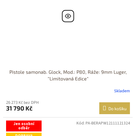
Pistole samonab. Glock, Mod.: P80, Ráže: 9mm Luger,
"Limitovaná Edice"
Skladem
26 273 Kč bez DPH
31 790 Kč
Do košíku
Kód:
PA-BERAPW12111121324
Jen osobní
odběr
DOPRAVA