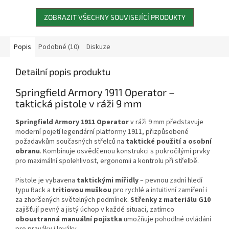
ZOBRAZIT VŠECHNY SOUVISEJÍCÍ PRODUKTY
Popis
Podobné (10)
Diskuze
Detailní popis produktu
Springfield Armory 1911 Operator –
taktická pistole v ráži 9 mm
Springfield Armory 1911 Operator
v ráži 9 mm představuje
moderní pojetí legendární platformy 1911, přizpůsobené
požadavkům současných střelců na
taktické použití a osobní
obranu
. Kombinuje osvědčenou konstrukci s pokročilými prvky
pro maximální spolehlivost, ergonomii a kontrolu při střelbě.
Pistole je vybavena
taktickými mířidly
– pevnou zadní hledí
typu Rack a
tritiovou muškou
pro rychlé a intuitivní zamíření i
za zhoršených světelných podmínek.
Střenky z materiálu G10
zajišťují pevný a jistý úchop v každé situaci, zatímco
oboustranná manuální pojistka
umožňuje pohodlné ovládání
pro praváky i leváky.