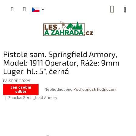
Přejít
NÁKUP
na
obsah
KOŠÍK
Pistole sam. Springfield Armory,
Model: 1911 Operator, Ráže: 9mm
Luger, hl.: 5", černá
PA-SPRPO9229
Jen osobní
Průměrné
Neohodnoceno
Podrobnosti hodnocení
odběr
hodnocení
Značka:
Springfield Armory
produktu
je
0,0
z
5
hvězdiček.