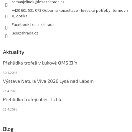
romanjelinek
@
lesazahrada.cz
+420 601 531 073 Odborná konzultace - lovecké potřeby, termoviz
e, optika
Facebook Les a zahrada
lesazahrada.cz
Aktuality
Přehlídka trofejí v Lukově OMS Zlín
30.4.2026
Výstava Natura Viva 2026 Lysá nad Labem
21.4.2026
Přehlídka trofejí obec Tichá
21.4.2026
Blog