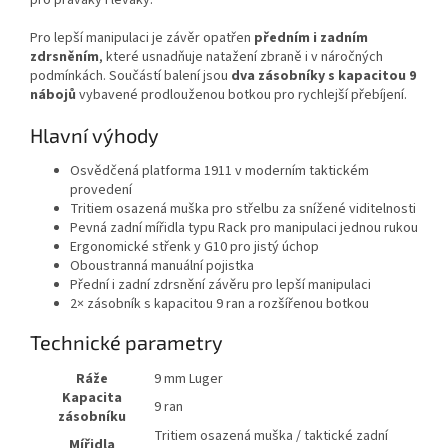
Pro lepší manipulaci je závěr opatřen
předním i zadním
zdrsněním
, které usnadňuje natažení zbraně i v náročných
podmínkách. Součástí balení jsou
dva zásobníky s kapacitou 9
nábojů
vybavené prodlouženou botkou pro rychlejší přebíjení.
Hlavní výhody
Osvědčená platforma 1911 v moderním taktickém
provedení
Tritiem osazená muška pro střelbu za snížené viditelnosti
Pevná zadní mířidla typu Rack pro manipulaci jednou rukou
Ergonomické střenk y G10 pro jistý úchop
Oboustranná manuální pojistka
Přední i zadní zdrsnění závěru pro lepší manipulaci
2× zásobník s kapacitou 9 ran a rozšířenou botkou
Technické parametry
Ráže
9 mm Luger
Kapacita
9 ran
zásobníku
Tritiem osazená muška / taktické zadní
Mířidla