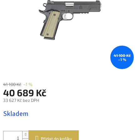
41 100 Kč
–1 %
41 100 Kč
–1 %
40 689 Kč
33 627 Kč bez DPH
Měrná
Skladem
cena:
Přidat do košíku