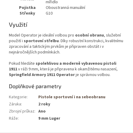
mířidlo
Pojistka
Oboustranná manuální
Střenky
G10
Využití
Model Operator je ideální volbou pro
osobní obranu
, služební
použití i
sportovní střelbu
. Díky robustní konstrukci, kvalitnímu
zpracování a taktickým prvkům je připraven obstát i v
nejnáročnějších podmínkách.
Pokud hledáte
spolehlivou a moderně vybavenou pistoli
1911
v ráži 9 mm, která je připravena k okamžitému nasazení,
Springfield Armory 1911 Operator
je správnou volbou.
Doplňkové parametry
Kategorie
:
Pistole sportovní i na sebeobranu
Záruka
:
2 roky
Zbrojní průkaz
:
Ano
Ráže
:
9 mm Luger