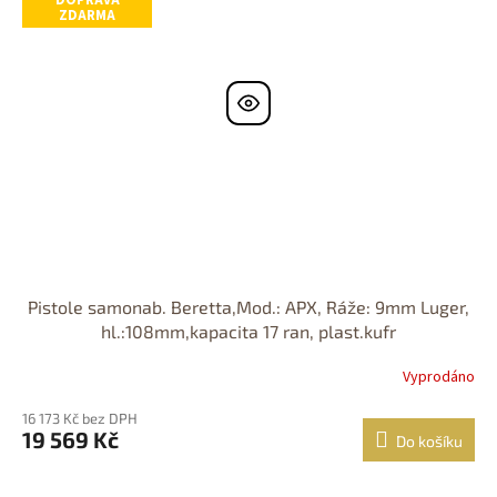
ZDARMA
Pistole samonab. Beretta,Mod.: APX, Ráže: 9mm Luger,
hl.:108mm,kapacita 17 ran, plast.kufr
Vyprodáno
16 173 Kč bez DPH
19 569 Kč
Do košíku