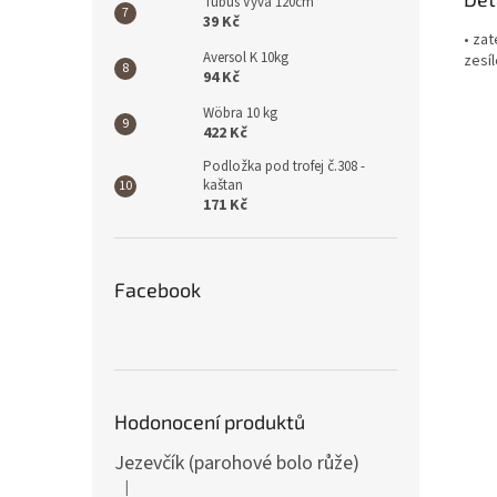
Tubus Vyva 120cm
39 Kč
• za
Aversol K 10kg
zesíl
94 Kč
Wöbra 10 kg
422 Kč
Podložka pod trofej č.308 -
kaštan
171 Kč
Facebook
Hodonocení produktů
Jezevčík (parohové bolo růže)
|
Hodnocení produktu je 5 z 5 hvězdiček.