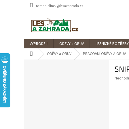
Přejít
romanjelinek@lesazahrada.cz
na
obsah
VÝPRODEJ
ODĚVY a OBUV
LESNICKÉ POTŘEBY
Domů
ODĚVY a OBUV
PRACOVNÍ ODĚVY A OBUV
P
SNI
o
s
Průměr
Neohod
t
hodnoce
r
produkt
a
je
0,0
n
z
n
5
í
hvězdič
p
a