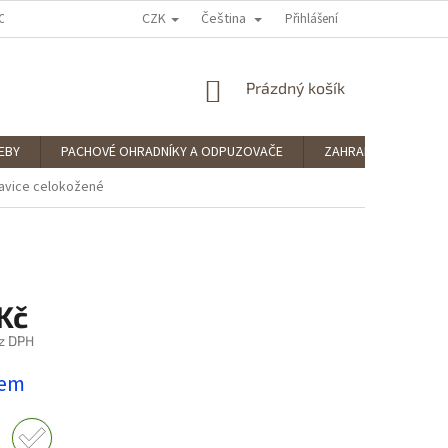
CZK
Čeština
OCENÍ OBCHODU
PODMÍNKY OCHRANY OSOBNÍCH ÚDAJŮ
Přihlášení
SPLÁTKOV
NÁKUPNÍ
Prázdný košík
KOŠÍK
EBY
PACHOVÉ OHRADNÍKY A ODPUZOVAČE
ZAHRADNÍ POTŘEBY
avice celokožené
Kč
z DPH
dem