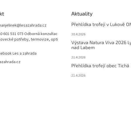
kt
Aktuality
Přehlídka trofejí v Lukově O
anjelinek
@
lesazahrada.cz
0 601 531 073 Odborná konzultac
30.4.2026
 lovecké potřeby, termovize, opti
Výstava Natura Viva 2026 L
nad Labem
ebook Les a zahrada
21.4.2026
azahrada.cz
Přehlídka trofejí obec Tichá
21.4.2026