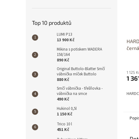
Top 10 produktů
LUMI P13
13 900 Kč
HARD
čern
Mikina s potiskem WADERA
158/164
890 Kč
Original Buttolo-Blatter Srnčí
1 125 
vábnička míček Buttolo
1 36
880 Kč
Srnčí vábnička - třešňovka -
HARDCA
vábnička na srnce
490 Kč
Hukinol 0,5l
1 150 Kč
Popi
Trico 10 l
451 Kč
Det