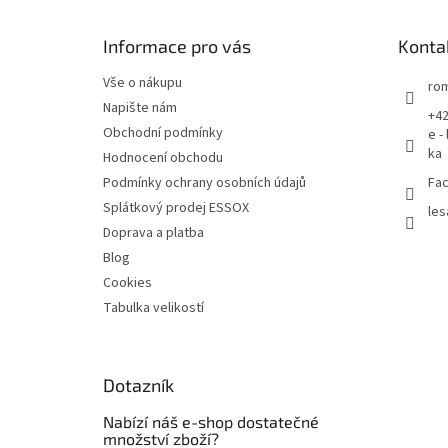
a
t
Informace pro vás
Konta
í
Vše o nákupu
rom
Napište nám
+42
Obchodní podmínky
e -
ka
Hodnocení obchodu
Podmínky ochrany osobních údajů
Fac
Splátkový prodej ESSOX
les
Doprava a platba
Blog
Cookies
Tabulka velikostí
Dotazník
Nabízí náš e-shop dostatečné
množství zboží?