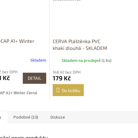
CAP A1+ Winter
CERVA Pláštěnka PVC
á
khaki dlouhá - SKLADEM
vel. 2XL
Skladem
Skladem na prodejně
(1 ks)
Kč bez DPH
148 Kč bez DPH
1 Kč
179 Kč
DETAIL
Do košíku
P A1+ Winter černá
s
Podobné (10)
Diskuze
ailní popis produktu