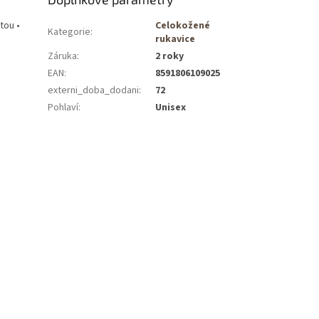
tou •
Celokožené
Kategorie
:
rukavice
Záruka
:
2 roky
EAN
:
8591806109025
externi_doba_dodani
:
72
Pohlaví
:
Unisex