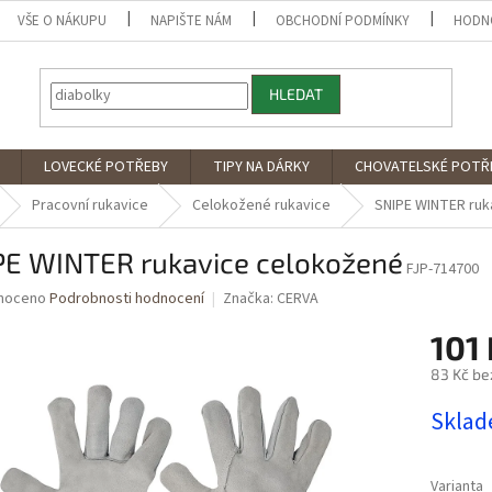
VŠE O NÁKUPU
NAPIŠTE NÁM
OBCHODNÍ PODMÍNKY
HODN
HLEDAT
LOVECKÉ POTŘEBY
TIPY NA DÁRKY
CHOVATELSKÉ POTŘ
Pracovní rukavice
Celokožené rukavice
SNIPE WINTER ruk
PE WINTER rukavice celokožené
FJP-714700
né
noceno
Podrobnosti hodnocení
Značka:
CERVA
ní
101 
u
83 Kč be
Měrná
Skla
cena:
ek.
Varianta