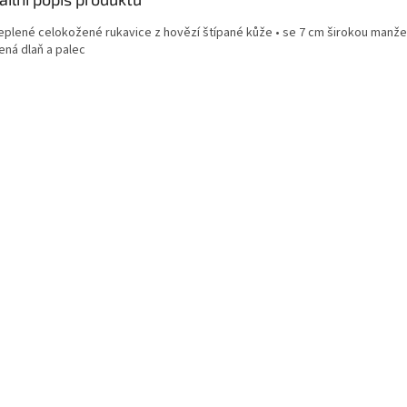
teplené celokožené rukavice z hovězí štípané kůže • se 7 cm širokou manže
ená dlaň a palec