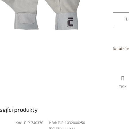
Detailní 
TISK
sející produkty
Kód:
FJP-740370
Kód:
FJP-1032000250
Dostupné i na
prodejně
8591806000728