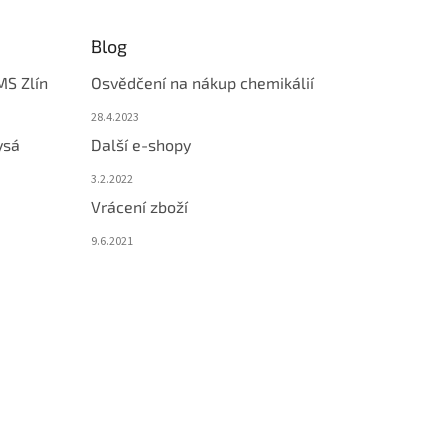
Blog
MS Zlín
Osvědčení na nákup chemikálií
28.4.2023
ysá
Další e-shopy
3.2.2022
Vrácení zboží
9.6.2021