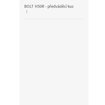
BOLT H50R - předváděcí kus
|
Hodnocení produktu je 5 z 5 hvězdiček.