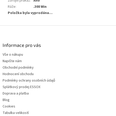
Zbrojní průkaz
:
Ano
Ráže
:
.308 Win
Položka byla vyprodána…
Z
á
p
a
Informace pro vás
t
Vše o nákupu
í
Napište nám
Obchodní podmínky
Hodnocení obchodu
Podmínky ochrany osobních údajů
Splátkový prodej ESSOX
Doprava a platba
Blog
Cookies
Tabulka velikostí