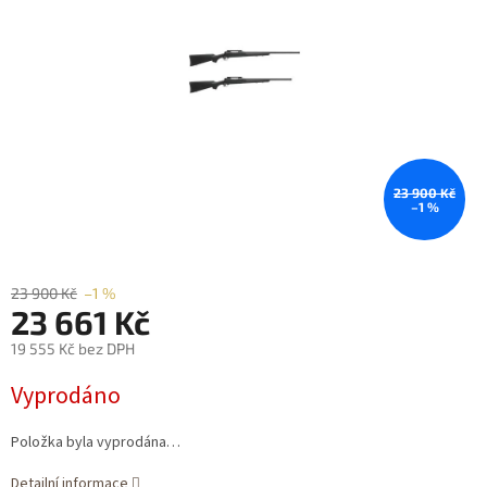
hvězdiček.
23 900 Kč
–1 %
23 900 Kč
–1 %
23 661 Kč
19 555 Kč bez DPH
Měrná
Vyprodáno
cena:
Položka byla vyprodána…
Detailní informace