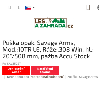
Přejít
NÁKUP
na
obsah
KOŠÍK
Puška opak. Savage Arms,
Mod.:10TR LE, Ráže:.308 Win, hl.:
20"/508 mm, pažba Accu Stock
PA-SAV55297
Jen osobní
Nastřelení
odběr
zdarma
Průměrné
Neohodnoceno
Podrobnosti hodnocení
Značka:
Savage Arms
hodnocení
produktu
je
0,0
z
5