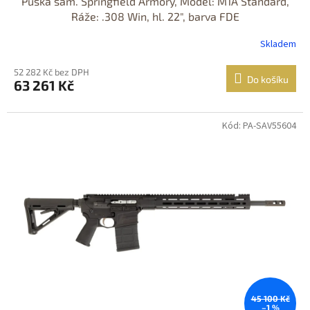
Puška sam. Springfield Armory, Model: M1A Standard,
Ráže: .308 Win, hl. 22", barva FDE
Skladem
52 282 Kč bez DPH
Do košíku
63 261 Kč
Kód: PA-SAV55604
Jen osobní
odběr
Nastřelení
zdarma
45 100 Kč
–1 %