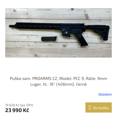
Nastřelení
zdarma
Puška sam. PROARMS CZ, Model: PCC 9, Ráže: 9mm
Luger, hl.: 16" (406mm), černá
Skladem
19 826 Kč bez DPH
Do košíku
23 990 Kč