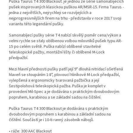
Puška Taurus T4 300 Blackout. je jednou ze série samonabíjecích
pušek inspirovaných klasickou puškou AR/MSR-15. Firma Taurus -
jedna z největších, nejrychleji se rozvíjejících a
nejprogresivnějších firem na trhu - představila v roce 2017 svoji
variantu této legendární pušky.
Samonabíjecí pušky série T4 nabízí skvělý poměr cena/výkon a
velmi rychle se staly oblíbenou volbou milovníků pušek typu AR-
15 po celém světě. Puška nabízí oblíbené stavitelné
teleskopické pažby, montážní lišty či oblíbené M-Lock
předpažbí.
Mezi hlavní přednosti pušky patří její 9" dlouhá nitridací ošetřená
hlaveň se stoupáním 1:8", plovoucí hliníkové M-Lock předpažbí,
vylepšená a ergonomicky tvarovaná pažbička a její
šestipolohová teleskopická pažba. Puška je komplet v
provedení Mil-Spec a je dodávána s praktickým dvoubodovým
popruhem, karabinou a se základní sadou na čištění.
Puška Taurus T4 300 Blackout je dodávána s praktickým
dvoubodovým popruhem s karabinou a základní sadou na
čištění. Součástí je i 10-ti ranný zásobník nábojů.
• ráže: 300 AAC Blackout