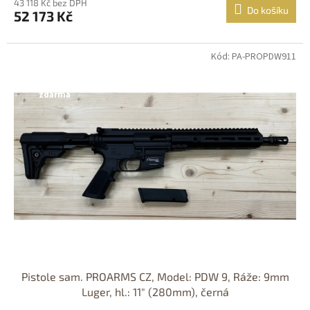
43 118 Kč bez DPH
Do košíku
52 173 Kč
Kód: PA-PROPDW911
Jen osobní
odběr
Nastřelení
zdarma
Pistole sam. PROARMS CZ, Model: PDW 9, Ráže: 9mm
Luger, hl.: 11" (280mm), černá