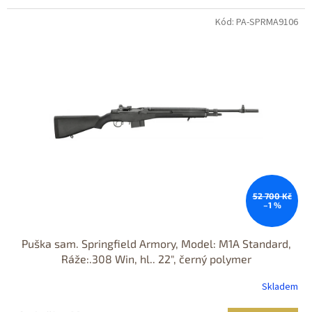
Kód: PA-SPRMA9106
Jen osobní
odběr
Nastřelení
zdarma
52 700 Kč
–1 %
Puška sam. Springfield Armory, Model: M1A Standard,
Ráže:.308 Win, hl.. 22", černý polymer
Skladem