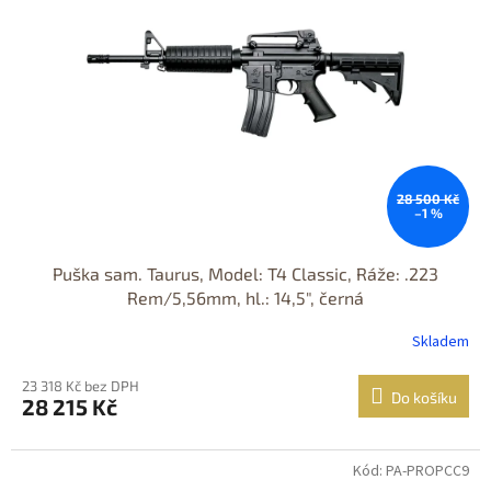
28 500 Kč
–1 %
Puška sam. Taurus, Model: T4 Classic, Ráže: .223
Rem/5,56mm, hl.: 14,5", černá
Skladem
23 318 Kč bez DPH
Do košíku
28 215 Kč
Kód: PA-PROPCC9
Jen osobní
odběr