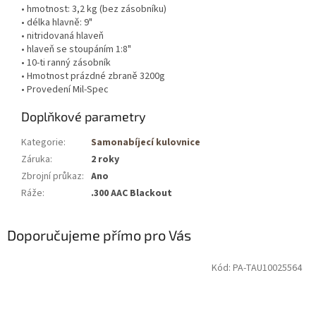
• hmotnost: 3,2 kg (bez zásobníku)
• délka hlavně: 9"
• nitridovaná hlaveň
• hlaveň se stoupáním 1:8"
• 10-ti ranný zásobník
• Hmotnost prázdné zbraně 3200g
• Provedení Mil-Spec
Doplňkové parametry
Kategorie
:
Samonabíjecí kulovnice
Záruka
:
2 roky
Zbrojní průkaz
:
Ano
Ráže
:
.300 AAC Blackout
Doporučujeme přímo pro Vás
Kód: PA-TAU10025564
Jen osobní
odběr
Nastřelení
zdarma