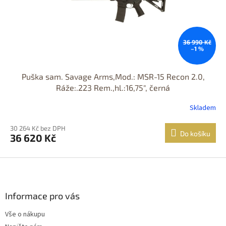
36 990 Kč
–1 %
Puška sam. Savage Arms,Mod.: MSR-15 Recon 2.0,
Ráže:.223 Rem.,hl.:16,75", černá
Skladem
30 264 Kč bez DPH
Do košíku
36 620 Kč
Z
á
p
a
Informace pro vás
t
Vše o nákupu
í