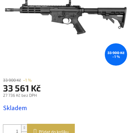
hvězdiček.
33 900 Kč
–1 %
33 900 Kč
–1 %
33 561 Kč
27 736 Kč bez DPH
Měrná
Skladem
cena:
Přidat do košíku