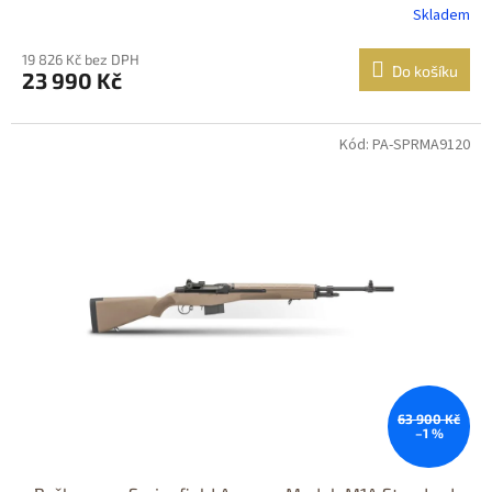
Skladem
19 826 Kč bez DPH
Do košíku
23 990 Kč
Kód: PA-SPRMA9120
Jen osobní
odběr
Nastřelení
zdarma
63 900 Kč
–1 %