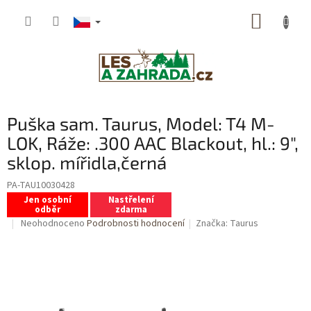
Přejít
NÁKUP
na
obsah
KOŠÍK
Puška sam. Taurus, Model: T4 M-
LOK, Ráže: .300 AAC Blackout, hl.: 9",
sklop. mířidla,černá
PA-TAU10030428
Jen osobní
Nastřelení
odběr
zdarma
Průměrné
Neohodnoceno
Podrobnosti hodnocení
Značka:
Taurus
hodnocení
produktu
je
0,0
z
5