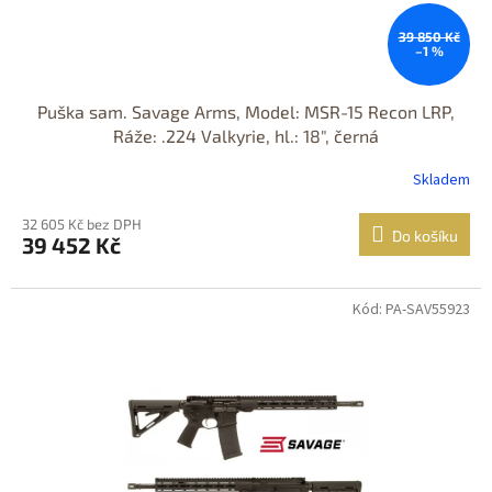
39 850 Kč
–1 %
Puška sam. Savage Arms, Model: MSR-15 Recon LRP,
Ráže: .224 Valkyrie, hl.: 18", černá
Skladem
32 605 Kč bez DPH
Do košíku
39 452 Kč
Kód: PA-SAV55923
Jen osobní
odběr
Nastřelení
zdarma