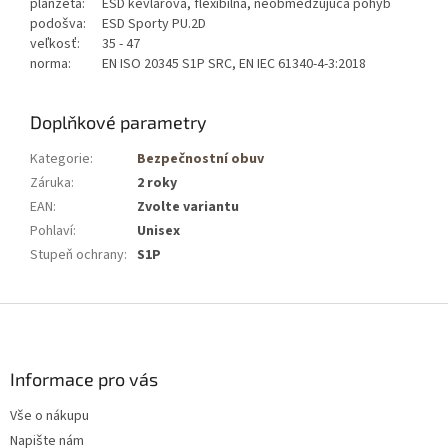
planžeta:
ESD kevlárová, flexibílna, neobmedzujúca pohyb
podošva:
ESD Sporty PU.2D
veľkosť:
35 - 47
norma:
EN ISO 20345 S1P SRC, EN IEC 61340-4-3:2018
Doplňkové parametry
Kategorie
:
Bezpečnostní obuv
Záruka
:
2 roky
EAN
:
Zvolte variantu
Pohlaví
:
Unisex
Stupeň ochrany
:
S1P
Z
á
p
a
Informace pro vás
t
Vše o nákupu
í
Napište nám