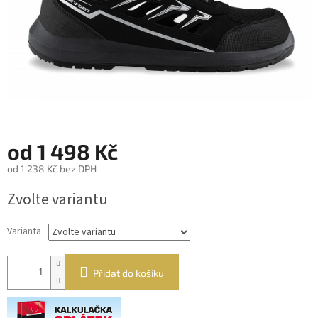
od
1 498 Kč
od
1 238 Kč
bez DPH
Měrná
Zvolte variantu
cena:
Varianta
Přidat do košíku