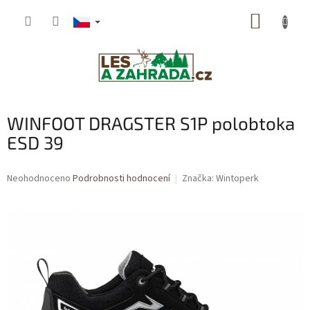
Přejít
NÁKUP
na
obsah
KOŠÍK
WINFOOT DRAGSTER S1P polobtoka
ESD 39
Průměrné
Neohodnoceno
Podrobnosti hodnocení
Značka:
Wintoperk
hodnocení
produktu
je
0,0
z
5
hvězdiček.