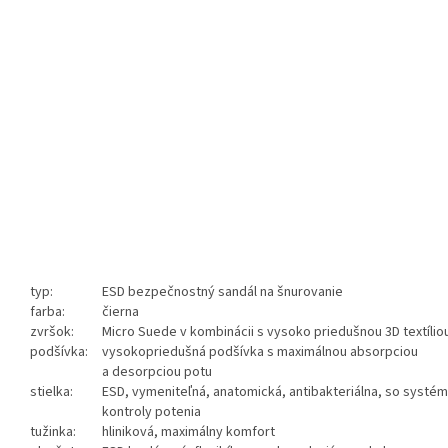
typ:
ESD bezpečnostný sandál na šnurovanie
farba:
čierna
zvršok:
Micro Suede v kombinácii s vysoko priedušnou 3D textíli
podšívka:
vysokopriedušná podšívka s maximálnou absorpciou
a desorpciou potu
stielka:
ESD, vymeniteľná, anatomická, antibakteriálna, so syst
kontroly potenia
tužinka:
hliniková, maximálny komfort