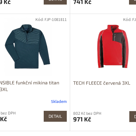
9 Kč
741 Kč
Kód: FJP-1081811
Kód: F
SIBLE funkční mikina titan
TECH FLEECE červená 3XL
 3XL
Skladem
 bez DPH
802 Kč bez DPH
DETAIL
 Kč
971 Kč