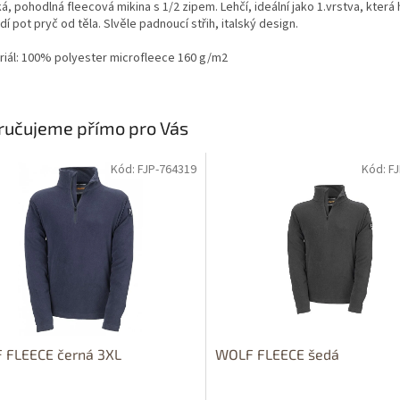
, pohodlná fleecová mikina s 1/2 zipem. Lehčí, ideální jako 1.vrstva, která 
í pot pryč od těla. Slvěle padnoucí střih, italský design.
riál: 100% polyester microfleece 160 g/m2
ručujeme přímo pro Vás
Kód: FJP-764319
Kód: F
 FLEECE černá 3XL
WOLF FLEECE šedá