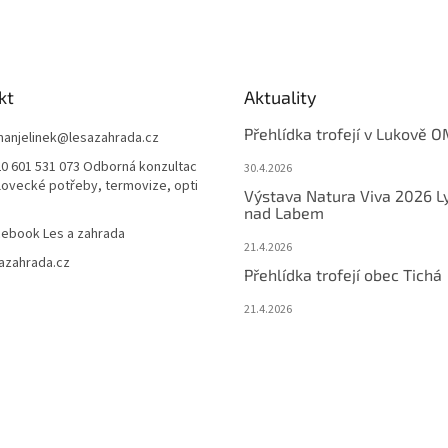
kt
Aktuality
Přehlídka trofejí v Lukově O
anjelinek
@
lesazahrada.cz
0 601 531 073 Odborná konzultac
30.4.2026
 lovecké potřeby, termovize, opti
Výstava Natura Viva 2026 L
nad Labem
ebook Les a zahrada
21.4.2026
azahrada.cz
Přehlídka trofejí obec Tichá
21.4.2026