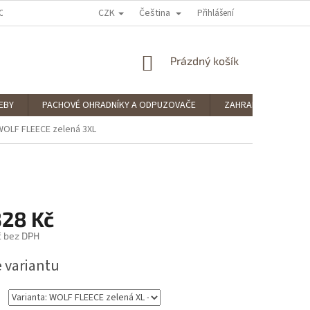
CZK
Čeština
OCENÍ OBCHODU
PODMÍNKY OCHRANY OSOBNÍCH ÚDAJŮ
Přihlášení
SPLÁTKOV
NÁKUPNÍ
Prázdný košík
KOŠÍK
EBY
PACHOVÉ OHRADNÍKY A ODPUZOVAČE
ZAHRADNÍ POTŘEBY
WOLF FLEECE zelená 3XL
328 Kč
č
bez DPH
e variantu