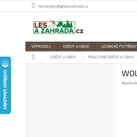
Přejít
romanjelinek@lesazahrada.cz
na
obsah
VÝPRODEJ
ODĚVY a OBUV
LESNICKÉ POTŘEBY
Domů
ODĚVY a OBUV
PRACOVNÍ ODĚVY A OBUV
P
WOL
o
s
Průměr
Neohod
t
hodnoce
r
produkt
a
je
0,0
n
z
n
5
í
hvězdič
p
a