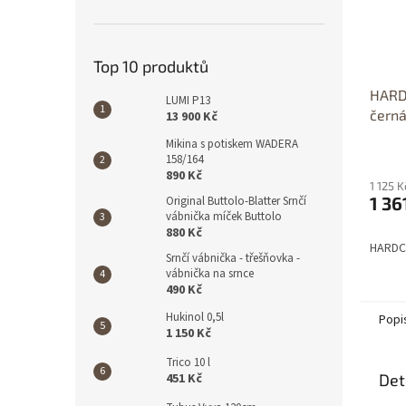
Top 10 produktů
HARD
LUMI P13
čern
13 900 Kč
Mikina s potiskem WADERA
158/164
890 Kč
1 125 
1 36
Original Buttolo-Blatter Srnčí
vábnička míček Buttolo
880 Kč
HARDCA
Srnčí vábnička - třešňovka -
vábnička na srnce
490 Kč
Hukinol 0,5l
Popi
1 150 Kč
Trico 10 l
451 Kč
Det