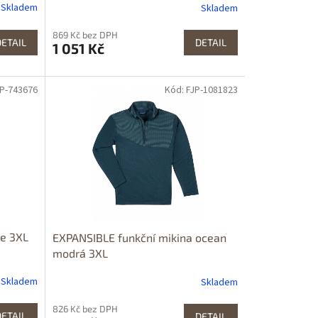
Skladem
Skladem
869 Kč bez DPH
DETAIL
DETAIL
1 051 Kč
JP-743676
Kód: FJP-1081823
e 3XL
EXPANSIBLE funkční mikina ocean
modrá 3XL
Skladem
Skladem
826 Kč bez DPH
DETAIL
DETAIL