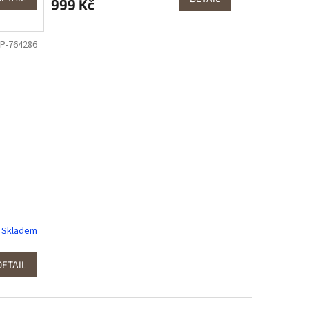
999 Kč
JP-764286
Skladem
DETAIL