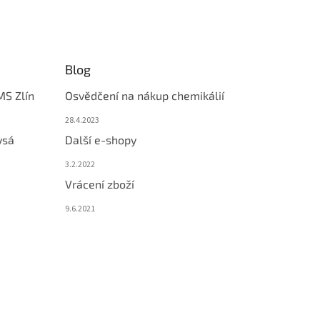
Blog
MS Zlín
Osvědčení na nákup chemikálií
28.4.2023
ysá
Další e-shopy
3.2.2022
Vrácení zboží
9.6.2021