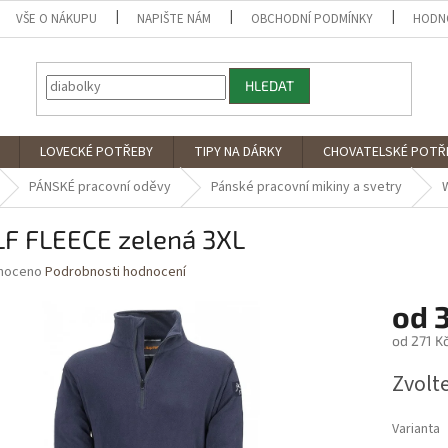
VŠE O NÁKUPU
NAPIŠTE NÁM
OBCHODNÍ PODMÍNKY
HODN
HLEDAT
LOVECKÉ POTŘEBY
TIPY NA DÁRKY
CHOVATELSKÉ POTŘ
PÁNSKÉ pracovní oděvy
Pánské pracovní mikiny a svetry
F FLEECE zelená 3XL
né
noceno
Podrobnosti hodnocení
ní
od
u
od
271 K
Měrná
Zvolt
cena:
ek.
Varianta