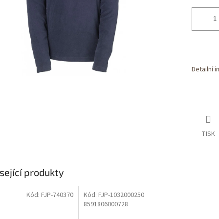
Detailní 
TISK
sející produkty
Kód:
FJP-740370
Kód:
FJP-1032000250
Dostupné i na
prodejně
8591806000728