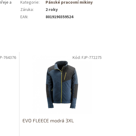
hřeje a
Kategorie
:
Pánské pracovní mikiny
Záruka
:
2 roky
EAN
:
8019190359524
JP-764376
Kód: FJP-772275
EVO FLEECE modrá 3XL