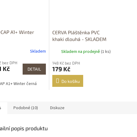
CAP A1+ Winter
CERVA Pláštěnka PVC
á
khaki dlouhá - SKLADEM
vel. 2XL
Skladem
Skladem na prodejně
(1 ks)
Kč bez DPH
148 Kč bez DPH
1 Kč
179 Kč
DETAIL
Do košíku
P A1+ Winter černá
s
Podobné (10)
Diskuze
ailní popis produktu