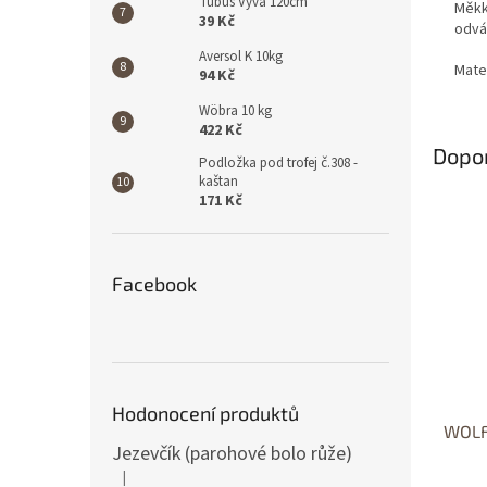
Tubus Vyva 120cm
Měkká
39 Kč
odvád
Aversol K 10kg
Mate
94 Kč
Wöbra 10 kg
422 Kč
Dopo
Podložka pod trofej č.308 -
kaštan
171 Kč
Facebook
Hodonocení produktů
WOLF
Jezevčík (parohové bolo růže)
|
Hodnocení produktu je 5 z 5 hvězdiček.