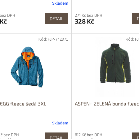
Skladem
 bez DPH
271 Kč bez DPH
DETAIL
 Kč
328 Kč
Kód: FJP-742371
Kód: F
EGG fleece šedá 3XL
ASPEN+ ZELENÁ bunda fleec
Skladem
Kč bez DPH
612 Kč bez DPH
DETAIL