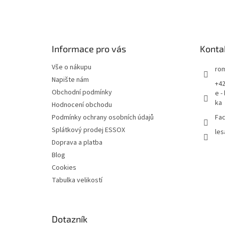
á
p
a
t
Informace pro vás
Konta
í
Vše o nákupu
rom
Napište nám
+42
Obchodní podmínky
e -
ka
Hodnocení obchodu
Podmínky ochrany osobních údajů
Fac
Splátkový prodej ESSOX
les
Doprava a platba
Blog
Cookies
Tabulka velikostí
Dotazník