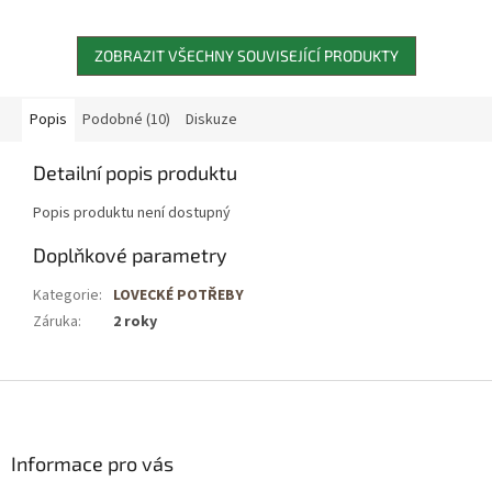
ZOBRAZIT VŠECHNY SOUVISEJÍCÍ PRODUKTY
Popis
Podobné (10)
Diskuze
Detailní popis produktu
Popis produktu není dostupný
Doplňkové parametry
Kategorie
:
LOVECKÉ POTŘEBY
Záruka
:
2 roky
Z
á
p
a
Informace pro vás
t