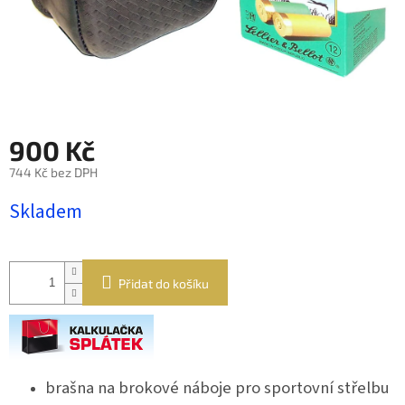
900 Kč
744 Kč bez DPH
Měrná
Skladem
cena:
Přidat do košíku
brašna na brokové náboje pro sportovní střelbu