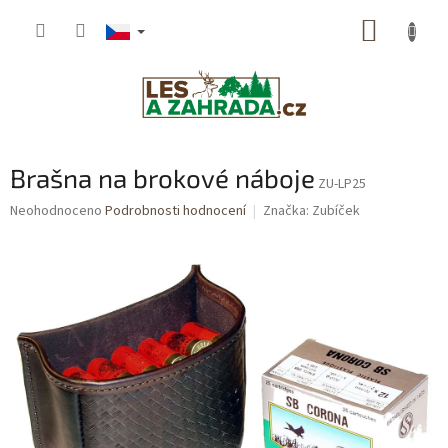
Přejít
NÁKUP
na
obsah
KOŠÍK
Brašna na brokové náboje
ZU-LP25
Průměrné
Neohodnoceno
Podrobnosti hodnocení
Značka:
Zubíček
hodnocení
produktu
je
0,0
z
5
hvězdiček.