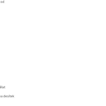
 od
ělat
zka desítek