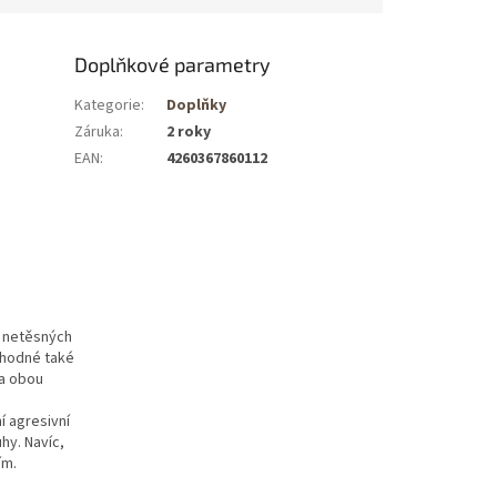
Doplňkové parametry
Kategorie
:
Doplňky
Záruka
:
2 roky
EAN
:
4260367860112
u netěsných
ýhodné také
na obou
í agresivní
hy. Navíc,
ím.