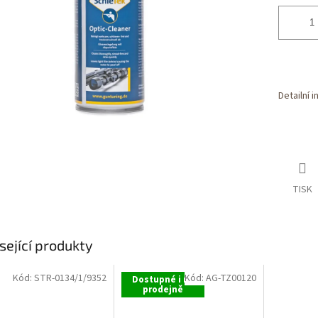
Detailní 
TISK
sející produkty
Kód:
STR-0134/1/9352
Kód:
AG-TZ00120
Dostupné i na
prodejně