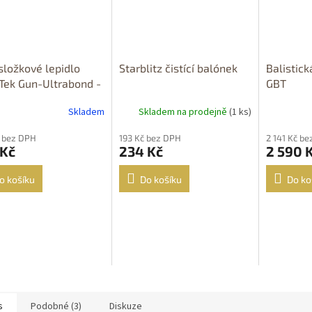
ložkové lepidlo
Starblitz čistící balónek
Balistick
Tek Gun-Ultrabond -
GBT
parentní
Skladem
Skladem na prodejně
(1 ks)
 bez DPH
193 Kč bez DPH
2 141 Kč b
 Kč
234 Kč
2 590 
o košíku
Do košíku
Do ko
s
Podobné (3)
Diskuze