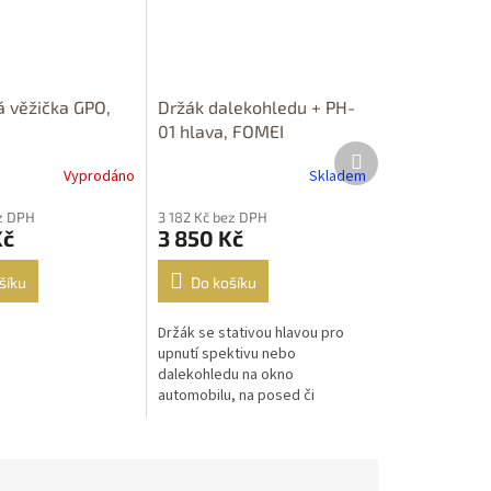
á věžička GPO,
Držák dalekohledu + PH-
01 hlava, FOMEI
Další
produkt
Vyprodáno
Skladem
ez DPH
3 182 Kč bez DPH
Kč
3 850 Kč
šíku
Do košíku
Držák se stativou hlavou pro
upnutí spektivu nebo
dalekohledu na okno
automobilu, na posed či
ornitologickou pozorovatelnu.