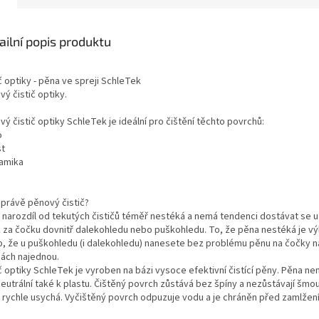
ailní popis produktu
č optiky - pěna ve spreji SchleTek
ý čistič optiky.
ý čistič optiky SchleTek je ideální pro čištění těchto povrchů:
o
st
ramika
 právě pěnový čistič?
 narozdíl od tekutých čističů téměř nestéká a nemá tendenci dostávat se 
k za čočku dovnitř dalekohledu nebo puškohledu. To, že pěna nestéká je v
o, že u puškohledu (i dalekohledu) nanesete bez problému pěnu na čočky 
nách najednou.
č optiky SchleTek je vyroben na bázi vysoce efektivní čistící pěny. Pěna nen
neutrální také k plastu. Čištěný povrch zůstává bez špíny a nezůstávají šmou
 rychle usychá. Vyčištěný povrch odpuzuje vodu a je chráněn před zamlžen