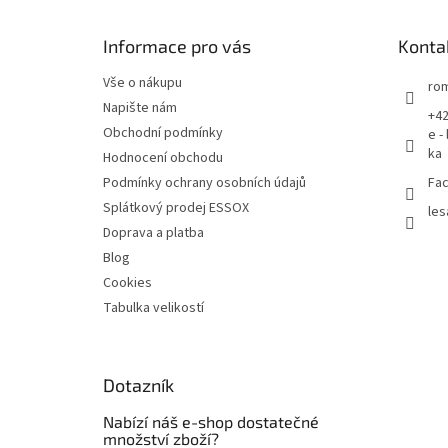
a
t
Informace pro vás
Konta
í
Vše o nákupu
rom
Napište nám
+42
Obchodní podmínky
e -
ka
Hodnocení obchodu
Podmínky ochrany osobních údajů
Fac
Splátkový prodej ESSOX
les
Doprava a platba
Blog
Cookies
Tabulka velikostí
Dotazník
Nabízí náš e-shop dostatečné
množství zboží?