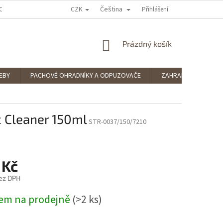
CZK
Čeština
OCENÍ OBCHODU
PODMÍNKY OCHRANY OSOBNÍCH ÚDAJŮ
Přihlášení
SPLÁTKOV
NÁKUPNÍ
Prázdný košík
KOŠÍK
EBY
PACHOVÉ OHRADNÍKY A ODPUZOVAČE
ZAHRADNÍ POTŘEBY
ic Cleaner 150ml
STR-0037/150/7210
 Kč
ez DPH
em na prodejně
(>2 ks)