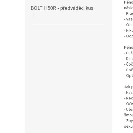
Pěno
BOLT H50R - předváděcí kus
násle
- Pra
|
Hodnocení produktu je 5 z 5 hvězdiček.
- Vaz
- Oti
- Nik
- Od
Pěnov
- Pu
- Da
- Čo
- Čo
- Opt
Jak 
- Nas
- Ne
- Oč
- Ut
šmou
- Zby
seku