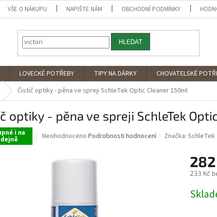
VŠE O NÁKUPU
NAPIŠTE NÁM
OBCHODNÍ PODMÍNKY
HODN
HLEDAT
LOVECKÉ POTŘEBY
TIPY NA DÁRKY
CHOVATELSKÉ POTŘ
Čistič optiky - pěna ve spreji SchleTek Optic Cleaner 150ml
ič optiky - pěna ve spreji SchleTek Opt
pné i na
Průměrné
Neohodnoceno
Podrobnosti hodnocení
Značka:
SchleTek
odejně
hodnocení
produktu
282
je
0,0
233 Kč b
z
Měrná
5
Sklad
cena:
hvězdiček.