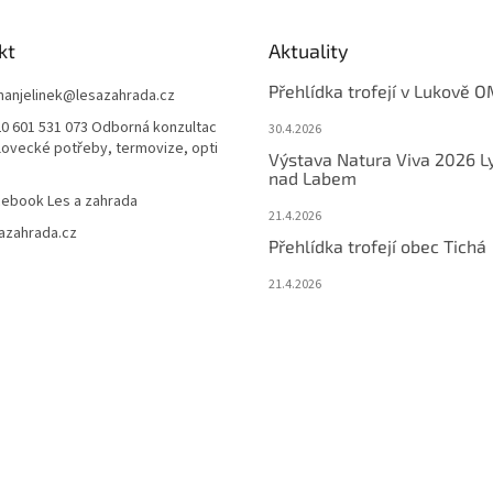
kt
Aktuality
Přehlídka trofejí v Lukově O
anjelinek
@
lesazahrada.cz
0 601 531 073 Odborná konzultac
30.4.2026
 lovecké potřeby, termovize, opti
Výstava Natura Viva 2026 L
nad Labem
ebook Les a zahrada
21.4.2026
azahrada.cz
Přehlídka trofejí obec Tichá
21.4.2026