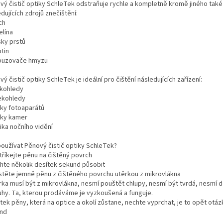
vý čistič optiky SchleTek odstraňuje rychle a kompletně kromě jiného také
dujících zdrojů znečištění:
ch
elína
sky prstů
otin
puzovače hmyzu
ý čistič optiky SchleTek je ideální pro čištění následujících zařízení:
škohledy
lekohledy
čky fotoaparátů
čky kamer
ika nočního vidění
používat Pěnový čistič optiky SchleTek?
tříkejte pěnu na čištěný povrch
chte několik desítek sekund působit
istěte jemně pěnu z čištěného povrchu utěrkou z mikrovlákna
ěrka musí být z mikrovlákna, nesmí pouštět chlupy, nesmí být tvrdá, nesmí d
hy. Ta, kterou prodáváme je vyzkoušená a funguje.
tek pěny, která na optice a okolí zůstane, nechte vyprchat, je to opět otá
nd