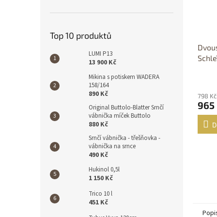
Top 10 produktů
Dvous
LUMI P13
Schle
13 900 Kč
Trans
Mikina s potiskem WADERA
158/164
890 Kč
798 Kč
965
Original Buttolo-Blatter Srnčí
vábnička míček Buttolo
880 Kč
D
Srnčí vábnička - třešňovka -
vábnička na srnce
490 Kč
Hukinol 0,5l
1 150 Kč
Trico 10 l
451 Kč
Popi