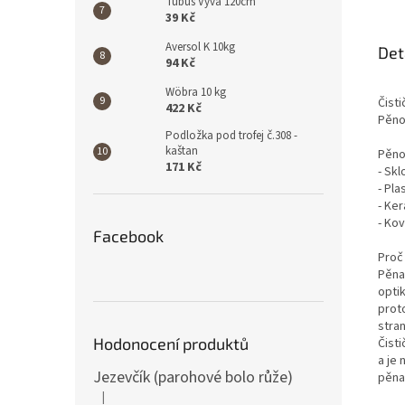
Tubus Vyva 120cm
39 Kč
Aversol K 10kg
Det
94 Kč
Wöbra 10 kg
Čisti
422 Kč
Pěnov
Podložka pod trofej č.308 -
kaštan
Pěnov
171 Kč
- Skl
- Pla
- Ke
- Kov
Facebook
Proč
Pěna
opti
prot
stra
Hodonocení produktů
Čisti
a je 
Jezevčík (parohové bolo růže)
pěna
|
Hodnocení produktu je 5 z 5 hvězdiček.