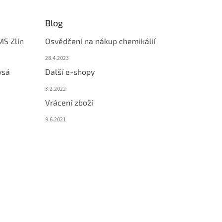
Blog
MS Zlín
Osvědčení na nákup chemikálií
28.4.2023
ysá
Další e-shopy
3.2.2022
Vrácení zboží
9.6.2021