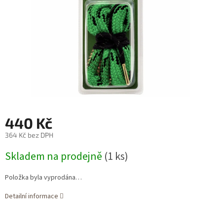
440 Kč
364 Kč bez DPH
Měrná
Skladem na prodejně
(1 ks)
cena:
Položka byla vyprodána…
Detailní informace