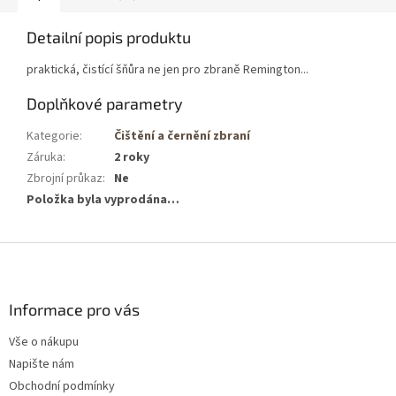
Detailní popis produktu
praktická, čistící šňůra ne jen pro zbraně Remington...
Doplňkové parametry
Kategorie
:
Čištění a černění zbraní
Záruka
:
2 roky
Zbrojní průkaz
:
Ne
Položka byla vyprodána…
Z
á
p
a
Informace pro vás
t
Vše o nákupu
í
Napište nám
Obchodní podmínky