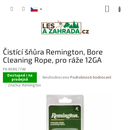
Přejít
NÁKUP
na
obsah
KOŠÍK
Čistící šňůra Remington, Bore
Cleaning Rope, pro ráže 12GA
PA-REM17748
Dostupné i na
Průměrné
Neohodnoceno
Podrobnosti hodnocení
prodejně
hodnocení
Značka:
Remington
produktu
je
0,0
z
5
hvězdiček.