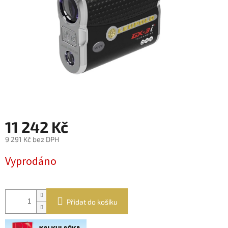
11 242 Kč
9 291 Kč bez DPH
Měrná
Vyprodáno
cena:
Přidat do košíku