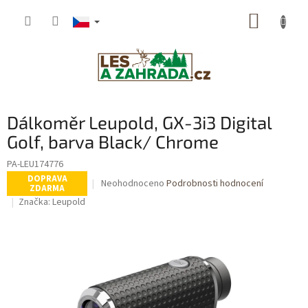
Přejít
NÁKUP
na
obsah
KOŠÍK
Dálkoměr Leupold, GX-3i3 Digital
Golf, barva Black/ Chrome
PA-LEU174776
DOPRAVA
Průměrné
Neohodnoceno
Podrobnosti hodnocení
ZDARMA
hodnocení
Značka:
Leupold
produktu
je
0,0
z
5
hvězdiček.