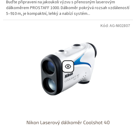
Buďte připraveni na jakoukoli výzvu s přenosným laserovým
dálkoměrem PROSTAFF 1000. Dálkoměr pokrývá rozsah vzdáleností
5–910 m, je kompaktní, lehký a nabízí systém...
Kód: AG-NI02807
DOPRAVA
ZDARMA
Nikon Laserový dálkoměr Coolshot 40