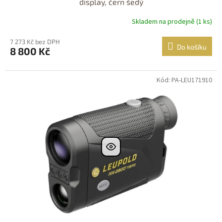
display, čern šedý
Skladem na prodejně (1 ks)
7 273 Kč bez DPH
Do košíku
8 800 Kč
Kód: PA-LEU171910
DOPRAVA
ZDARMA