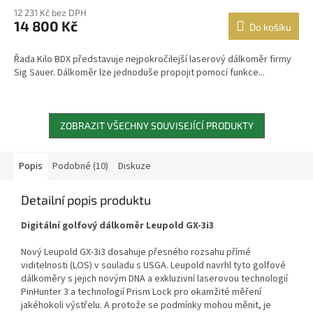
12 231 Kč bez DPH
14 800 Kč
Do košíku
Řada Kilo BDX představuje nejpokročilejší laserový dálkoměr firmy
Sig Sauer. Dálkoměr lze jednoduše propojit pomocí funkce...
ZOBRAZIT VŠECHNY SOUVISEJÍCÍ PRODUKTY
Popis
Podobné (10)
Diskuze
Detailní popis produktu
Digitální golfový dálkoměr Leupold GX-3i3
Nový Leupold GX-3i3 dosahuje přesného rozsahu přímé
viditelnosti (LOS) v souladu s USGA. Leupold navrhl tyto golfové
dálkoměry s jejich novým DNA a exkluzivní laserovou technologií
PinHunter 3 a technologií Prism Lock pro okamžité měření
jakéhokoli výstřelu. A protože se podmínky mohou měnit, je