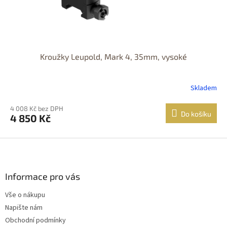
Kroužky Leupold, Mark 4, 35mm, vysoké
Skladem
4 008 Kč bez DPH
Do košíku
4 850 Kč
Z
á
p
a
Informace pro vás
t
Vše o nákupu
í
Napište nám
Obchodní podmínky