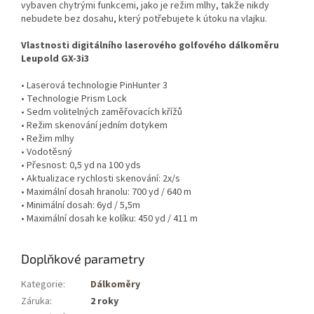
vybaven chytrými funkcemi, jako je režim mlhy, takže nikdy
nebudete bez dosahu, který potřebujete k útoku na vlajku.
Vlastnosti digitálního laserového golfového dálkoměru
Leupold GX-3i3
• Laserová technologie PinHunter 3
• Technologie Prism Lock
• Sedm volitelných zaměřovacích křížů
• Režim skenování jedním dotykem
• Režim mlhy
• Vodotěsný
• Přesnost: 0,5 yd na 100 yds
• Aktualizace rychlosti skenování: 2x/s
• Maximální dosah hranolu: 700 yd / 640 m
• Minimální dosah: 6yd / 5,5m
• Maximální dosah ke kolíku: 450 yd / 411 m
Doplňkové parametry
Kategorie
:
Dálkoměry
Záruka
:
2 roky