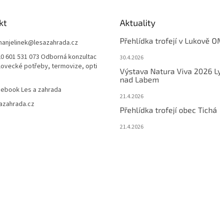
kt
Aktuality
Přehlídka trofejí v Lukově O
anjelinek
@
lesazahrada.cz
0 601 531 073 Odborná konzultac
30.4.2026
 lovecké potřeby, termovize, opti
Výstava Natura Viva 2026 L
nad Labem
ebook Les a zahrada
21.4.2026
azahrada.cz
Přehlídka trofejí obec Tichá
21.4.2026