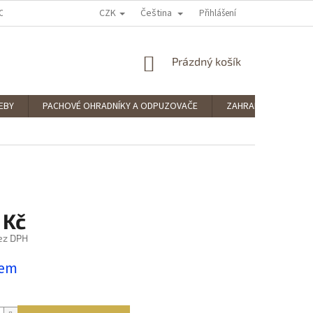
CZK
Čeština
OCENÍ OBCHODU
PODMÍNKY OCHRANY OSOBNÍCH ÚDAJŮ
Přihlášení
SPLÁTKOV
NÁKUPNÍ
Prázdný košík
KOŠÍK
EBY
PACHOVÉ OHRADNÍKY A ODPUZOVAČE
ZAHRADNÍ POTŘEBY
 Kč
ez DPH
dem