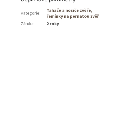
Tahače a nosiče zvěře,
Kategorie
:
řemínky na pernatou zvěř
Záruka
:
2 roky