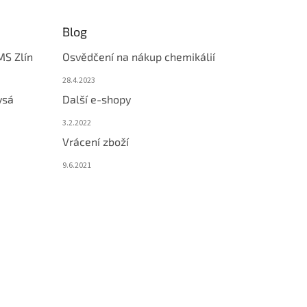
Blog
MS Zlín
Osvědčení na nákup chemikálií
28.4.2023
ysá
Další e-shopy
3.2.2022
Vrácení zboží
9.6.2021