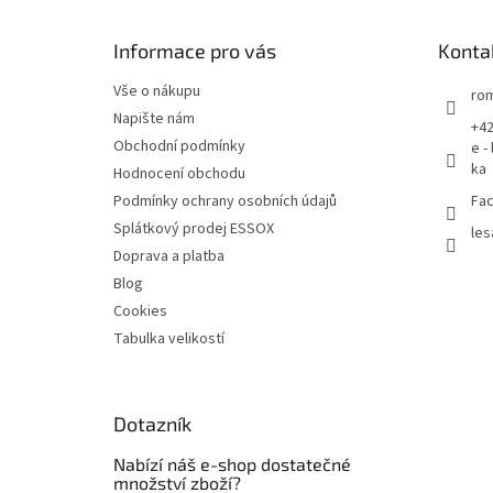
a
t
Informace pro vás
Konta
í
Vše o nákupu
rom
Napište nám
+42
Obchodní podmínky
e -
ka
Hodnocení obchodu
Podmínky ochrany osobních údajů
Fac
Splátkový prodej ESSOX
les
Doprava a platba
Blog
Cookies
Tabulka velikostí
Dotazník
Nabízí náš e-shop dostatečné
množství zboží?