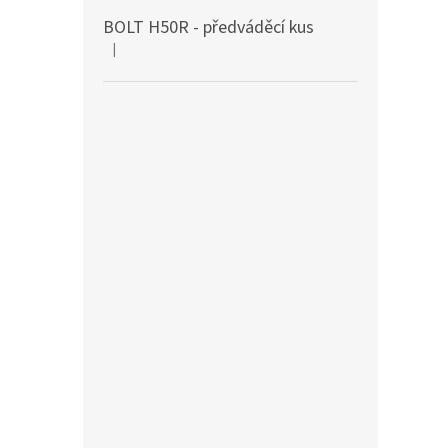
BOLT H50R - předváděcí kus
|
Hodnocení produktu je 5 z 5 hvězdiček.