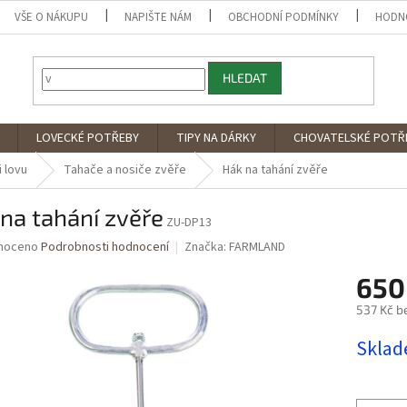
VŠE O NÁKUPU
NAPIŠTE NÁM
OBCHODNÍ PODMÍNKY
HODN
HLEDAT
LOVECKÉ POTŘEBY
TIPY NA DÁRKY
CHOVATELSKÉ POTŘ
 lovu
Tahače a nosiče zvěře
Hák na tahání zvěře
na tahání zvěře
ZU-DP13
né
noceno
Podrobnosti hodnocení
Značka:
FARMLAND
ní
650
u
537 Kč b
Měrná
Skla
cena:
ek.