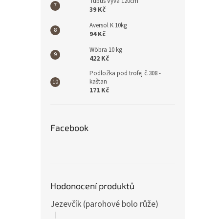
Tubus Vyva 120cm
39 Kč
Aversol K 10kg
94 Kč
Wöbra 10 kg
422 Kč
Podložka pod trofej č.308 -
kaštan
171 Kč
Facebook
Hodonocení produktů
Jezevčík (parohové bolo růže)
|
Hodnocení produktu je 5 z 5 hvězdiček.