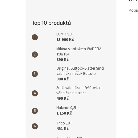
Popi
Top 10 produktů
LUMI P13
13 900 Kč
Mikina s potiskem WADERA
158/164
890 Kč
Original Buttolo-Blatter Srnčí
vábnička míček Buttolo
880 Kč
Srnčí vábnička - třešňovka -
vábnička na srnce
490 Kč
Hukinol 0,5l
1 150 Kč
Trico 10 l
451 Kč