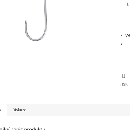
v
TISK
s
Diskuze
ailní popis produktu