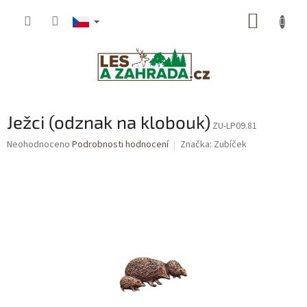
Přejít
NÁKUP
na
obsah
KOŠÍK
Ježci (odznak na klobouk)
ZU-LP09.81
Průměrné
Neohodnoceno
Podrobnosti hodnocení
Značka:
Zubíček
hodnocení
produktu
je
0,0
z
5
hvězdiček.