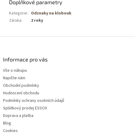
Doplňkové parametry
Kategorie
:
Odznaky na klobouk
Záruka
:
2 roky
Z
á
p
a
Informace pro vás
t
Vše o nákupu
í
Napište nám
Obchodní podmínky
Hodnocení obchodu
Podmínky ochrany osobních údajů
Splátkový prodej ESSOX
Doprava a platba
Blog
Cookies