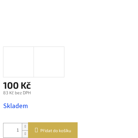
100 Kč
83 Kč bez DPH
Měrná
Skladem
cena:
Přidat do košíku