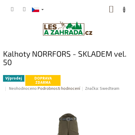
Přejít
NÁKUP
na
obsah
KOŠÍK
Kalhoty NORRFORS - SKLADEM vel.
50
Výprodej
DOPRAVA
ZDARMA
Průměrné
Neohodnoceno
Podrobnosti hodnocení
Značka:
Swedteam
hodnocení
produktu
je
0,0
z
5
hvězdiček.