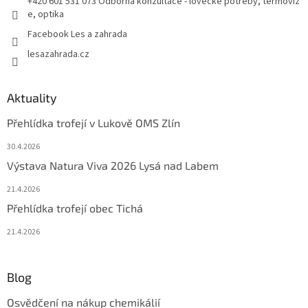
+420 601 531 073 Odborná konzultace - lovecké potřeby, termoviz
e, optika
Facebook Les a zahrada
lesazahrada.cz
Aktuality
Přehlídka trofejí v Lukově OMS Zlín
30.4.2026
Výstava Natura Viva 2026 Lysá nad Labem
21.4.2026
Přehlídka trofejí obec Tichá
21.4.2026
Blog
Osvědčení na nákup chemikálií