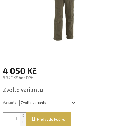
4 050 Kč
3 347 Kč bez DPH
Měrná
Zvolte variantu
cena:
Varianta
Přidat do košíku