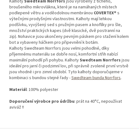
Kalhoty
Swedteam Norrfors
jsou vyrobeny z tichého,
broušeného mikrovlákna, které je na namáhaných místech
podlepené větru a voděodolnou membránou
COVERTEX®
s
výtečnými prodyšnými vlastnostmi. Kalhoty mají lehkou
podšívku, vyvýšený sed s pružným pasem a knoflíky pro šle,
množství praktických kapes (dvě klasické, dvě postranní na
zip). Nohavice jsou ukončeny pevným páskem pro stažení kolem
bot a vybaveny háčkem pro připevnění k botám.
Kalhoty Swedteam Norrfors jsou velmi pohodlné, díky
příjemnému materiálu se dobře nosí, komfortní střih nabízí
maximální pohodlí při pohybu. Kalhoty
Swedteam Norrfors
jsou
ideální pro jarní či podzimní lov, při správně zvolené první vrstvě
jsou vhodné i pro zimní období. Tyto kalhoty doporučujeme v
kombinaci s bundou stejné řady -
Swedteam bunda Norrfors
.
Materiál
: 100% polyester
Doporučení výrobce pro údržbu
: prát na 40°C, nepoužívat
aviváž !!
Z
á