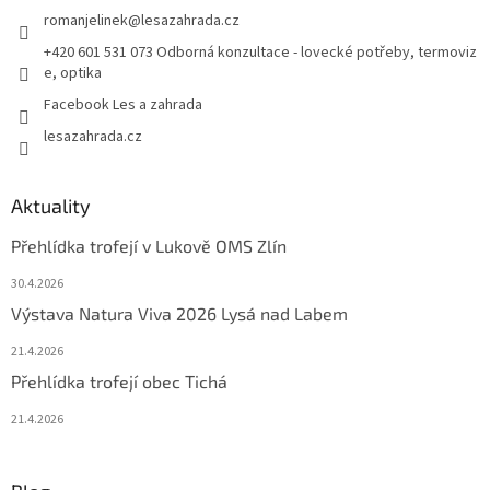
romanjelinek
@
lesazahrada.cz
+420 601 531 073 Odborná konzultace - lovecké potřeby, termoviz
e, optika
Facebook Les a zahrada
lesazahrada.cz
Aktuality
Přehlídka trofejí v Lukově OMS Zlín
30.4.2026
Výstava Natura Viva 2026 Lysá nad Labem
21.4.2026
Přehlídka trofejí obec Tichá
21.4.2026