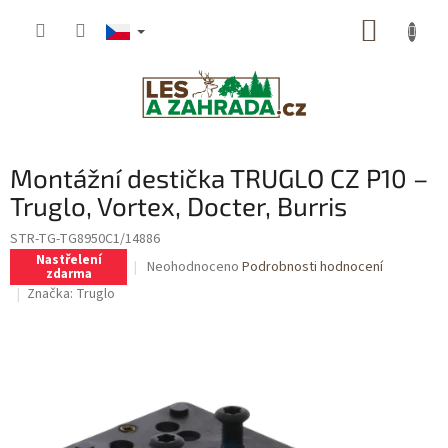
Přejít
NÁKUP
na
obsah
KOŠÍK
Montážní destička TRUGLO CZ P10 –
Truglo, Vortex, Docter, Burris
STR-TG-TG8950C1/14886
Nastřelení
Průměrné
Neohodnoceno
Podrobnosti hodnocení
zdarma
hodnocení
Značka:
Truglo
produktu
je
0,0
z
5
hvězdiček.