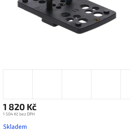
1 820 Kč
1 504 Kč bez DPH
Měrná
Skladem
cena: