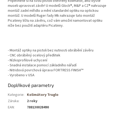
Připevněte si na svou pistoli otevřený kolimátor, aniž byste
museli upravovat závěr! U modelů Glock®, M&P a CZ® nahrazuje
montáž zadní mířidlo a mění standardní optiku na optickou
montáž. U modelů Ruger řady Mk nahrazuje tato montáž
Picatinny lištu na závěru, což vám umožní namontovat optiku
níže bez použití adaptéru Picatinny.
- Montáž optiky na pistoli bez nutnosti obrábění závěru
- CNC obráběný ocelový předlitek
- Nízkoprofilové uchycení
- Snadná instalace pomocí základního nářadí
- Nitridová povrchová úprava FORTRESS FINISH™
- Vyrobeno v USA
Doplňkové parametry
Kategorie
:
Kolimátory Truglo
Záruka
:
2 roky
EAN
:
788130028490