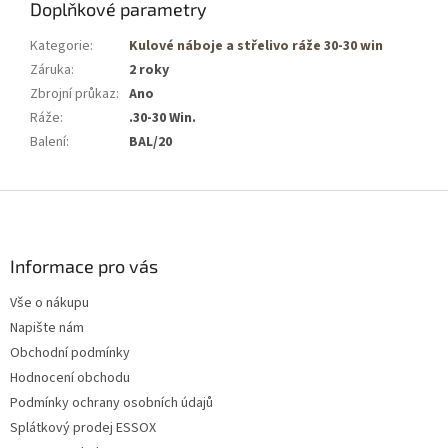
Doplňkové parametry
Kategorie
:
Kulové náboje a střelivo ráže 30-30 win
Záruka
:
2 roky
Zbrojní průkaz
:
Ano
Ráže
:
.30-30 Win.
Balení
:
BAL/20
Z
á
p
a
Informace pro vás
t
Vše o nákupu
í
Napište nám
Obchodní podmínky
Hodnocení obchodu
Podmínky ochrany osobních údajů
Splátkový prodej ESSOX