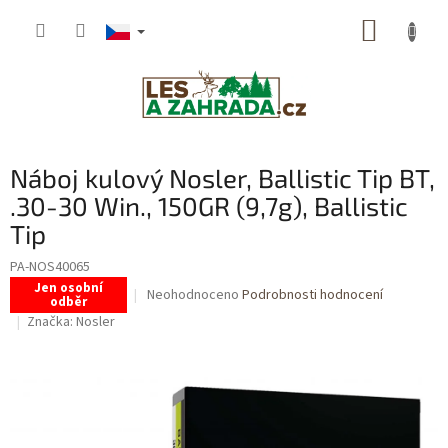
Přejít
NÁKUP
na
obsah
KOŠÍK
Náboj kulový Nosler, Ballistic Tip BT,
.30-30 Win., 150GR (9,7g), Ballistic
Tip
PA-NOS40065
Jen osobní
Průměrné
Neohodnoceno
Podrobnosti hodnocení
odběr
hodnocení
Značka:
Nosler
produktu
je
0,0
z
5
hvězdiček.