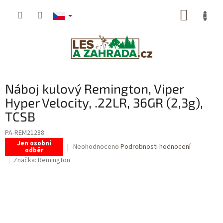
Přejít
NÁKUP
na
obsah
KOŠÍK
Náboj kulový Remington, Viper
Hyper Velocity, .22LR, 36GR (2,3g),
TCSB
PA-REM21288
Jen osobní
Průměrné
Neohodnoceno
Podrobnosti hodnocení
odběr
hodnocení
Značka:
Remington
produktu
je
0,0
z
5
hvězdiček.