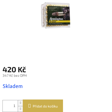
420 Kč
347 Kč bez DPH
Měrná
Skladem
cena:
Přidat do košíku