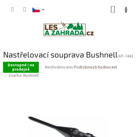
Přejít
NÁKUP
na
obsah
KOŠÍK
Nastřelovací souprava Bushnell
KP-7441
Dostupné i na
Průměrné
Neohodnoceno
Podrobnosti hodnocení
prodejně
hodnocení
Značka:
Bushnell
produktu
je
0,0
z
5
hvězdiček.