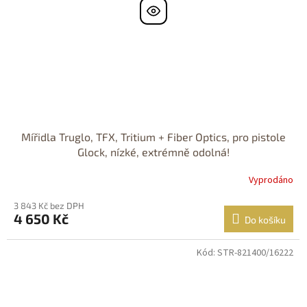
Mířidla Truglo, TFX, Tritium + Fiber Optics, pro pistole
Glock, nízké, extrémně odolná!
Vyprodáno
3 843 Kč bez DPH
4 650 Kč
Do košíku
Kód:
STR-821400/16222