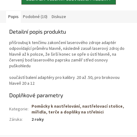
Popis
Podobné (10)
Diskuze
Detailní popis produktu
přišroubuj k tenčímu zakončení laserového zdroje adaptér
odpovídající průměru hlavně, následně zasuň laserový zdroj do
hlavně až k poloze, že širší konec se opře o ústí hlavně, na
červený bod laserového paprsku zaměř střed osnovy
puškohledu
součástí balení adaptéry pro kalibry .20 až .50, pro brokovou
hlaveň 20 a 12
Doplňkové parametry
Pomůcky k nastřelování, nastřelovací stolice,
Kategorie
:
mířidla, terče a doplňky na střelnici
Záruka
:
2 roky