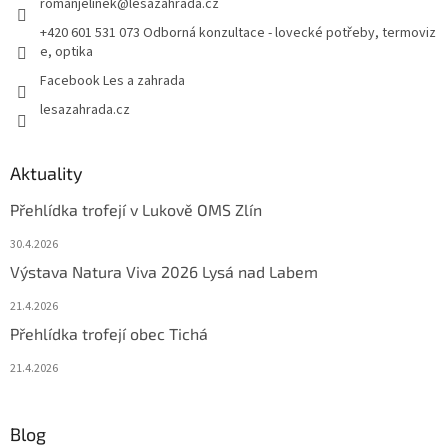
romanjelinek
@
lesazahrada.cz
+420 601 531 073 Odborná konzultace - lovecké potřeby, termoviz
e, optika
Facebook Les a zahrada
lesazahrada.cz
Aktuality
Přehlídka trofejí v Lukově OMS Zlín
30.4.2026
Výstava Natura Viva 2026 Lysá nad Labem
21.4.2026
Přehlídka trofejí obec Tichá
21.4.2026
Blog