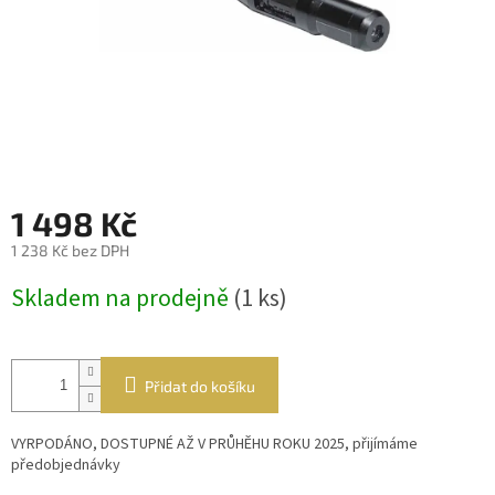
1 498 Kč
1 238 Kč bez DPH
Měrná
Skladem na prodejně
(1 ks)
cena:
Přidat do košíku
VYRPODÁNO, DOSTUPNÉ AŽ V PRŮHĚHU ROKU 2025, přijímáme
předobjednávky