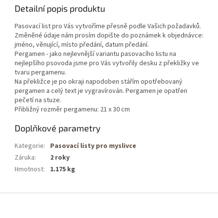
Detailní popis produktu
Pasovací list pro Vás vytvoříme přesně podle Vašich požadavků.
Změněné údaje nám prosím dopište do poznámek k objednávce:
jméno, věnující, místo předání, datum předání.
Pergamen - jako nejlevnější variantu pasovacího listu na
nejlepšího psovoda jsme pro Vás vytvořily desku z překližky ve
tvaru pergamenu.
Na překližce je po okraji napodoben stářím opotřebovaný
pergamen a celý text je vygravírován. Pergamen je opatřen
pečetí na stuze.
Přibližný rozměr pergamenu: 21 x 30 cm
Doplňkové parametry
Kategorie
:
Pasovací listy pro myslivce
Záruka
:
2 roky
Hmotnost
:
1.175 kg
Z
á