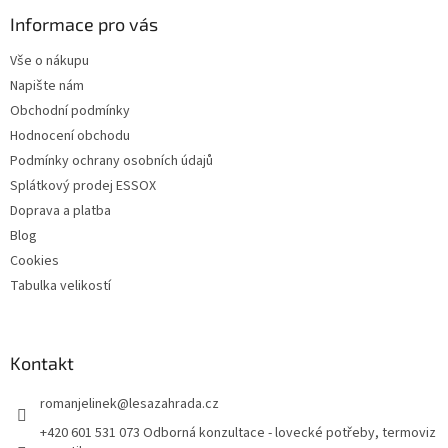
p
a
Informace pro vás
t
Vše o nákupu
í
Napište nám
Obchodní podmínky
Hodnocení obchodu
Podmínky ochrany osobních údajů
Splátkový prodej ESSOX
Doprava a platba
Blog
Cookies
Tabulka velikostí
Kontakt
romanjelinek
@
lesazahrada.cz
+420 601 531 073 Odborná konzultace - lovecké potřeby, termoviz