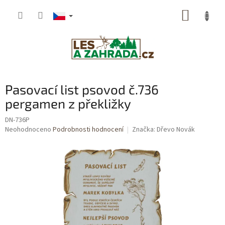
Přejít
NÁKUP
na
obsah
KOŠÍK
Pasovací list psovod č.736
pergamen z překližky
DN-736P
Průměrné
Neohodnoceno
Podrobnosti hodnocení
Značka:
Dřevo Novák
hodnocení
produktu
je
0,0
z
5
hvězdiček.