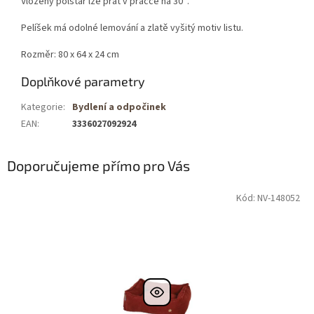
Vložený polštář lze prát v pračce na 30°.
Pelíšek má odolné lemování a zlatě vyšitý motiv listu.
Rozměr: 80 x 64 x 24 cm
Doplňkové parametry
Kategorie
:
Bydlení a odpočinek
EAN
:
3336027092924
Doporučujeme přímo pro Vás
Kód: NV-148052