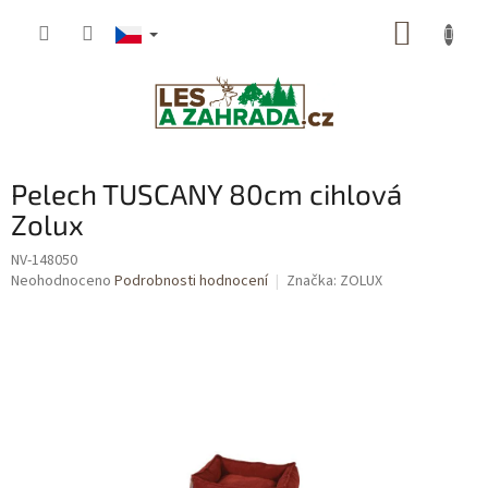
Přejít
NÁKUP
na
obsah
KOŠÍK
Pelech TUSCANY 80cm cihlová
Zolux
NV-148050
Průměrné
Neohodnoceno
Podrobnosti hodnocení
Značka:
ZOLUX
hodnocení
produktu
je
0,0
z
5
hvězdiček.