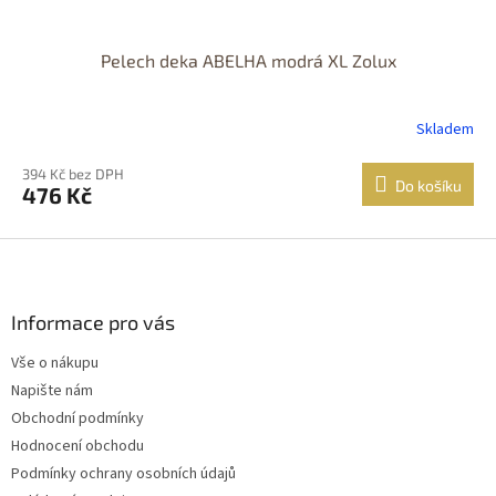
Pelech deka ABELHA modrá XL Zolux
Skladem
394 Kč bez DPH
Do košíku
476 Kč
Z
á
p
a
Informace pro vás
t
Vše o nákupu
í
Napište nám
Obchodní podmínky
Hodnocení obchodu
Podmínky ochrany osobních údajů