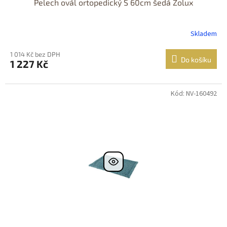
Pelech ovál ortopedický S 60cm šedá Zolux
Skladem
1 014 Kč bez DPH
Do košíku
1 227 Kč
Kód: NV-160492