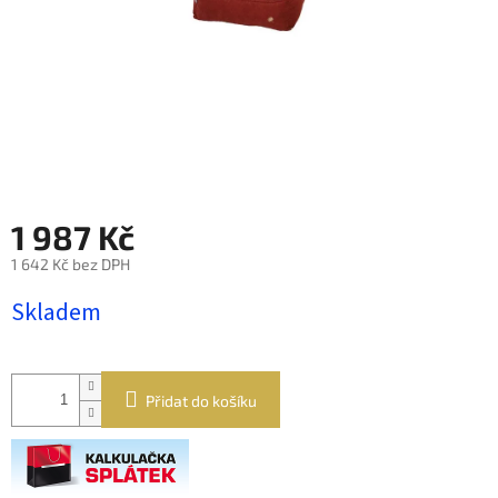
1 987 Kč
1 642 Kč bez DPH
Měrná
Skladem
cena:
Přidat do košíku