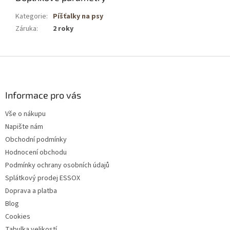
Kategorie
:
Píšťalky na psy
Záruka
:
2 roky
Z
á
p
a
Informace pro vás
t
Vše o nákupu
í
Napište nám
Obchodní podmínky
Hodnocení obchodu
Podmínky ochrany osobních údajů
Splátkový prodej ESSOX
Doprava a platba
Blog
Cookies
Tabulka velikostí