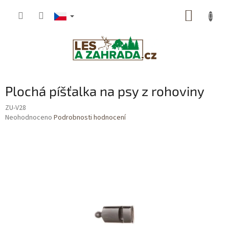
Přejít
NÁKUP
na
obsah
KOŠÍK
Plochá píšťalka na psy z rohoviny
ZU-V28
Průměrné
Neohodnoceno
Podrobnosti hodnocení
hodnocení
produktu
je
0,0
z
5
hvězdiček.