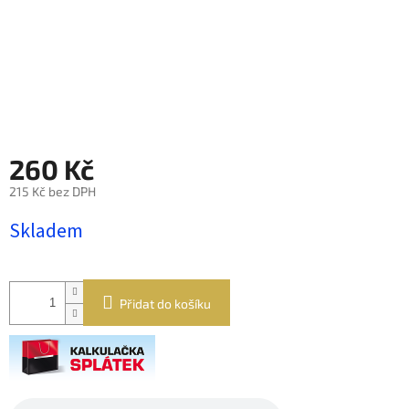
260 Kč
215 Kč bez DPH
Měrná
Skladem
cena:
Přidat do košíku