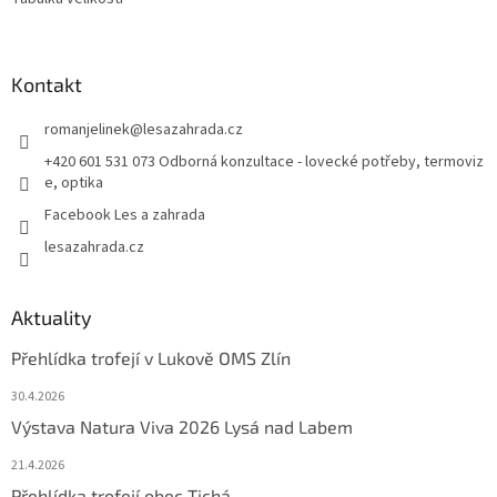
Kontakt
romanjelinek
@
lesazahrada.cz
+420 601 531 073 Odborná konzultace - lovecké potřeby, termoviz
e, optika
Facebook Les a zahrada
lesazahrada.cz
Aktuality
Přehlídka trofejí v Lukově OMS Zlín
30.4.2026
Výstava Natura Viva 2026 Lysá nad Labem
21.4.2026
Přehlídka trofejí obec Tichá