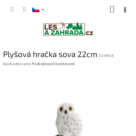
Přejít
NÁKUP
na
obsah
KOŠÍK
Plyšová hračka sova 22cm
ZU-HR16
Průměrné
Neohodnoceno
Podrobnosti hodnocení
hodnocení
produktu
je
0,0
z
5
hvězdiček.