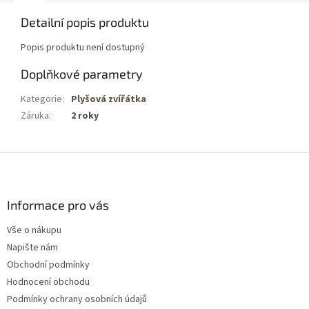
Detailní popis produktu
Popis produktu není dostupný
Doplňkové parametry
Kategorie
:
Plyšová zvířátka
Záruka
:
2 roky
Z
á
p
a
Informace pro vás
t
Vše o nákupu
í
Napište nám
Obchodní podmínky
Hodnocení obchodu
Podmínky ochrany osobních údajů