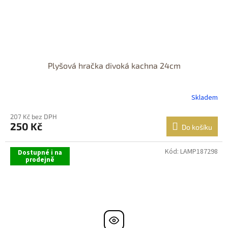
Plyšová hračka divoká kachna 24cm
Skladem
207 Kč bez DPH
250 Kč
Do košíku
Kód:
LAMP187298
Dostupné i na
prodejně