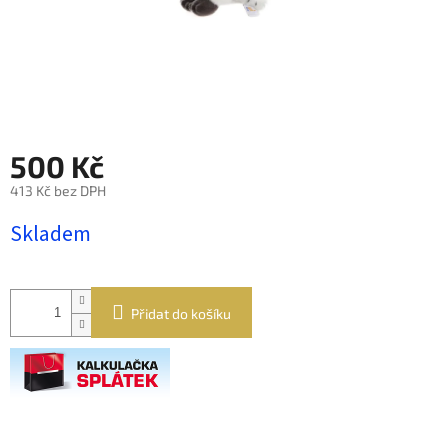
500 Kč
413 Kč bez DPH
Měrná
Skladem
cena:
Přidat do košíku