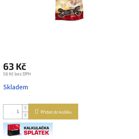
63 Kč
56 Kč bez DPH
Měrná
Skladem
cena:
Přidat do košíku