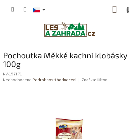
Přejít
NÁKUP
na
obsah
KOŠÍK
Pochoutka Měkké kachní klobásky
100g
NV-157171
Průměrné
Neohodnoceno
Podrobnosti hodnocení
Značka:
Hilton
hodnocení
produktu
je
0,0
z
5
hvězdiček.