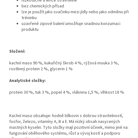
nízkotučné a lehce stravitelné
bez chemických přísad
lze je použít jako svačinku mezi jídly nebo jako odměnu při
tréninku
uzavřené zipové balení umožňuje snadnou konzumaci
produktu
Složení:
kachní maso 90 %, kukuřičný škrob 4 %, rýžová mouka 3 %,
rostlinný protein 2 %, glycerin 1 %
Analytické složky:
protein 30 %, tuk 3 %, popel 4 %, vláknina 1,5 %, vlhkost 18 %
Kachní maso obsahuje: hodně bílkovin s dobrou stravitelností,
fosfor, železo, vitamíny A, B a E. Má nízký obsah nasycených
mastných kyselin. Tyto složky mají pozitivní účinek, mimo jiné na:
fungování oběhového systému, růst a vývoj kostí a podporu