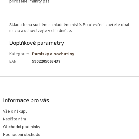
přirozené imunity psa.
Skladujte na suchém a chladném místě. Po otevření zavřete obal
na zip a uchovávejte v chladničce.
Doplňkové parametry
Kategorie
:
Pamlsky a pochutiny
EAN
:
5902205063437
Z
á
p
a
Informace pro vás
t
Vše o nákupu
í
Napište nám
Obchodní podmínky
Hodnocení obchodu