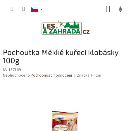
Přejít
NÁKUP
na
obsah
KOŠÍK
Pochoutka Měkké kuřecí klobásky
100g
NV-157169
Průměrné
Neohodnoceno
Podrobnosti hodnocení
Značka:
Hilton
hodnocení
produktu
je
0,0
z
5
hvězdiček.