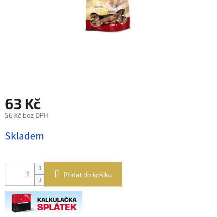
63 Kč
56 Kč bez DPH
Měrná
Skladem
cena:
Přidat do košíku