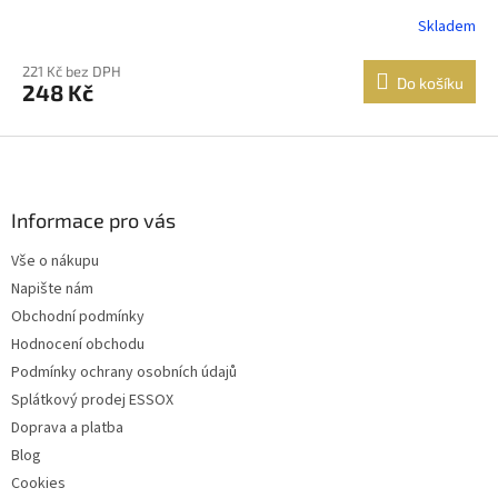
Skladem
221 Kč bez DPH
Do košíku
248 Kč
Z
á
p
a
Informace pro vás
t
Vše o nákupu
í
Napište nám
Obchodní podmínky
Hodnocení obchodu
Podmínky ochrany osobních údajů
Splátkový prodej ESSOX
Doprava a platba
Blog
Cookies