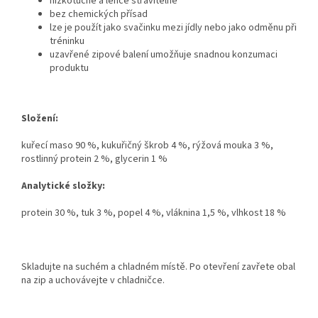
nízkotučné a lehce stravitelné
bez chemických přísad
lze je použít jako svačinku mezi jídly nebo jako odměnu při
tréninku
uzavřené zipové balení umožňuje snadnou konzumaci
produktu
Složení:
kuřecí maso 90 %, kukuřičný škrob 4 %, rýžová mouka 3 %,
rostlinný protein 2 %, glycerin 1 %
Analytické složky:
protein 30 %, tuk 3 %, popel 4 %, vláknina 1,5 %, vlhkost 18 %
Skladujte na suchém a chladném místě. Po otevření zavřete obal
na zip a uchovávejte v chladničce.