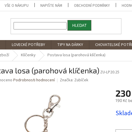
VŠE O NÁKUPU
NAPIŠTE NÁM
OBCHODNÍ PODMÍNKY
HODN
HLEDAT
LOVECKÉ POTŘEBY
TIPY NA DÁRKY
CHOVATELSKÉ POTŘ
zboží
Klíčenky
Postava losa (parohová klíčenka)
ava losa (parohová klíčenka)
ZU-LP20.25
né
noceno
Podrobnosti hodnocení
Značka:
Zubíček
ní
230
u
190 Kč b
Měrná
Skla
cena:
ek.