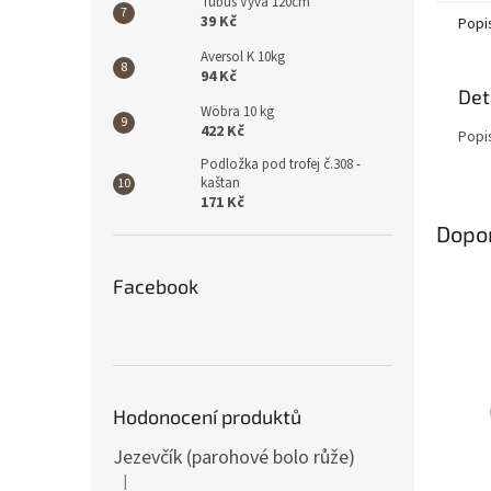
Tubus Vyva 120cm
39 Kč
Popi
Aversol K 10kg
94 Kč
Det
Wöbra 10 kg
422 Kč
Popi
Podložka pod trofej č.308 -
kaštan
171 Kč
Dopo
Facebook
Hodonocení produktů
Jezevčík (parohové bolo růže)
|
Hodnocení produktu je 5 z 5 hvězdiček.