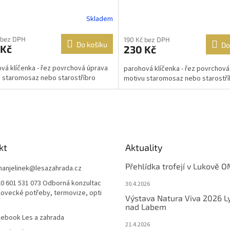
Skladem
 bez DPH
190 Kč bez DPH
Do košíku
Do
 Kč
230 Kč
vá klíčenka - řez povrchová úprava
parohová klíčenka - řez povrchová
 staromosaz nebo starostříbro
motivu staromosaz nebo starostří
kt
Aktuality
Přehlídka trofejí v Lukově O
anjelinek
@
lesazahrada.cz
0 601 531 073 Odborná konzultac
30.4.2026
 lovecké potřeby, termovize, opti
Výstava Natura Viva 2026 L
nad Labem
ebook Les a zahrada
21.4.2026