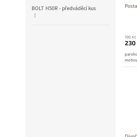
Posta
BOLT H50R - předváděcí kus
|
Hodnocení produktu je 5 z 5 hvězdiček.
190 Kč
230
paroho
motivu
Divoč