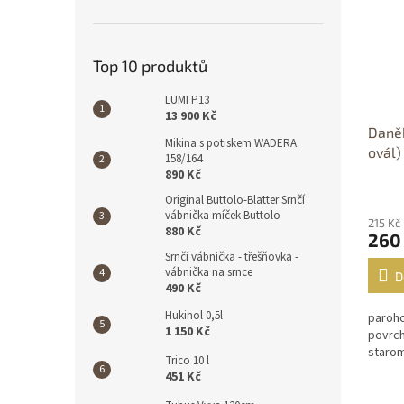
Top 10 produktů
LUMI P13
13 900 Kč
Daněk
Mikina s potiskem WADERA
ovál)
158/164
890 Kč
Original Buttolo-Blatter Srnčí
vábnička míček Buttolo
215 Kč
880 Kč
260
Srnčí vábnička - třešňovka -
vábnička na srnce
D
490 Kč
Hukinol 0,5l
paroho
1 150 Kč
povrch
starom
Trico 10 l
451 Kč