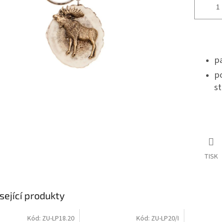
pa
p
st
TISK
sející produkty
Kód:
ZU-LP18.20
Kód:
ZU-LP20/I