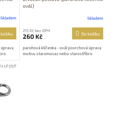
ovál)
Skladem
Skladem
215 Kč bez DPH
 košíku
Do košíku
260 Kč
á úprava
parohová klíčenka - ovál povrchová úprava
bro
motivu staromosaz nebo starostříbro
ZU-LP20/F