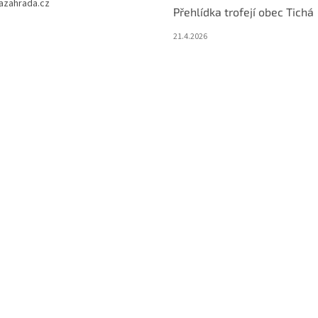
azahrada.cz
Přehlídka trofejí obec Tichá
21.4.2026