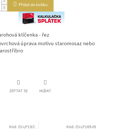
Přidat do košíku
rohová klíčenka - řez
ovrchová úprava motivu staromosaz nebo
arostříbro
ZEPTAT SE
HLÍDAT
Kód:
ZU-LP19/C
Kód:
ZU-LP169-05