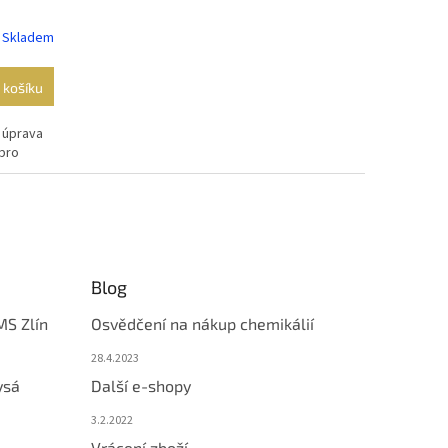
Skladem
 košíku
 úprava
bro
Blog
MS Zlín
Osvědčení na nákup chemikálií
28.4.2023
ysá
Další e-shopy
3.2.2022
Vrácení zboží