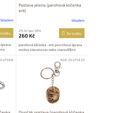
Postava jelena (parohová klíčenka
erb)
Skladem
Skladem
215 Kč bez DPH
 košíku
Do košíku
260 Kč
 úprava
parohová klíčenka - erb povrchová úprava
bro
motivu staromosaz nebo starostříbro
ZU-LP18/A
Kód: ZU-LP18.10
íčenka
Divočák postava (parohová klíčenka