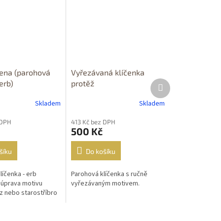
lena (parohová
Vyřezávaná klíčenka
Další
erb)
protěž
produkt
Skladem
Skladem
 DPH
413 Kč bez DPH
500 Kč
šíku
Do košíku
líčenka - erb
Parohová klíčenka s ručně
úprava motivu
vyřezávaným motivem.
 nebo starostříbro