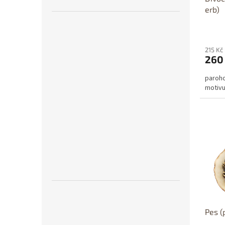
erb)
215 Kč
260
paroho
motivu
Pes (