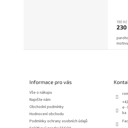
190 Kč
230
paroho
motivu
Z
á
p
a
t
Informace pro vás
Konta
í
Vše o nákupu
rom
Napište nám
+42
Obchodní podmínky
e -
ka
Hodnocení obchodu
Podmínky ochrany osobních údajů
Fac