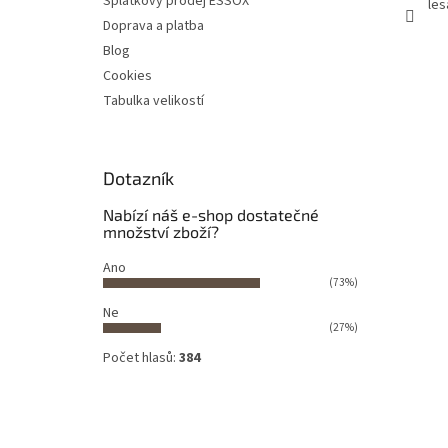
Splátkový prodej ESSOX
les
Doprava a platba
Blog
Cookies
Tabulka velikostí
Dotazník
Nabízí náš e-shop dostatečné
množství zboží?
Ano
(73%)
Ne
(27%)
Počet hlasů:
384