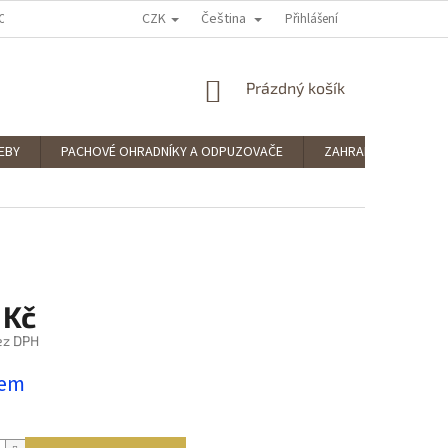
CZK
Čeština
OCENÍ OBCHODU
PODMÍNKY OCHRANY OSOBNÍCH ÚDAJŮ
Přihlášení
SPLÁTKOV
NÁKUPNÍ
Prázdný košík
KOŠÍK
EBY
PACHOVÉ OHRADNÍKY A ODPUZOVAČE
ZAHRADNÍ POTŘEBY
 Kč
ez DPH
dem