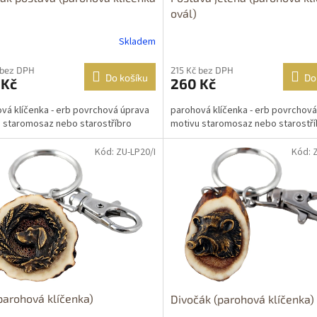
ovál)
Skladem
 bez DPH
215 Kč bez DPH
Do košíku
Do
 Kč
260 Kč
vá klíčenka - erb povrchová úprava
parohová klíčenka - erb povrchov
 staromosaz nebo starostříbro
motivu staromosaz nebo starostří
Kód: ZU-LP20/I
Kód: 
parohová klíčenka)
Divočák (parohová klíčenka)