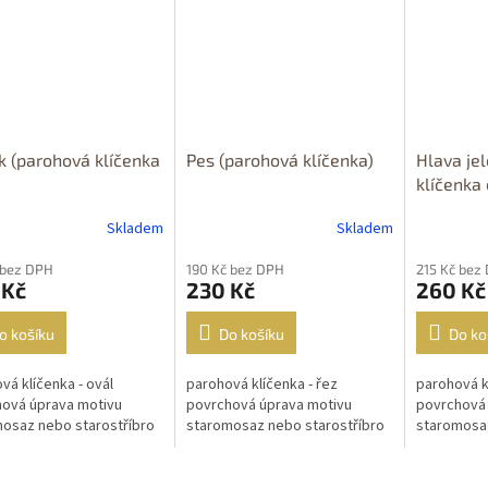
 (parohová klíčenka
Pes (parohová klíčenka)
Hlava je
klíčenka 
Skladem
Skladem
 bez DPH
190 Kč bez DPH
215 Kč bez
 Kč
230 Kč
260 Kč
o košíku
Do košíku
Do ko
vá klíčenka - ovál
parohová klíčenka - řez
parohová k
ová úprava motivu
povrchová úprava motivu
povrchová 
osaz nebo starostříbro
staromosaz nebo starostříbro
staromosaz