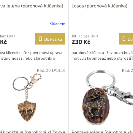
va jelena (parohová klíčenka)
Losos (parohová klíčenka)
Skladem
 bez DPH
190 Kč bez DPH
Do košíku
Do
 Kč
230 Kč
vá klíčenka - řez povrchová úprava
parohová klíčenka - řez povrchová
 staromosaz nebo starostříbro
motivu staromosaz nebo starostří
Kód: ZU-LP19.10
Kód: 
ák postava (parohová klíčenka
Postava jelena (parohová kl