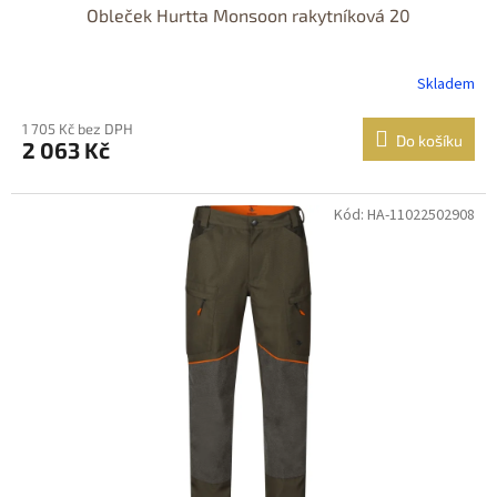
Obleček Hurtta Monsoon rakytníková 20
Skladem
1 705 Kč bez DPH
Do košíku
2 063 Kč
Kód: HA-11022502908
Dostupné i na
prodejně
DOPRAVA
ZDARMA
Dostupnost 24h