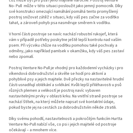
což může být pro psa i jeho majitele náročné. Postroj Venture
No- Pull může v této situaci posloužit jako jemný pomocník. Díky
své konstrukci omezující namáhání pomáhá tento promyšlený
postroj snižovat zátěž v situaci, kdy váš pes začne za vodítko
tahat, a zároveň pohyb psa nasměruje směrem k vodítku.
V horní části postroje se navíc nachází robustní rukojeť, která
vám v případě potřeby poskytne ještě lepší kontrolu nad vaším
psem. Při výcviku chůze na vodítku pomohou také pochvaly a
odměny, jako například pamlsek v okamžiku, kdy váš pes zastaví
nebo zpomalí.
Postroj Venture No-Pull je vhodný pro každodenní vycházky i pro
víkendová dobrodružství a skvěle se hodí pro aktivní a
pohyblivé psy a jejich majitele. Dvě přezky na nastavitelné hrudní
části usnadňují oblékání a svlékání. Kvůli lepší přiléhavosti u psů
různých plemen a velikostí je postroj navíc vybaven
nastavitelnými prvky v oblasti krku. Na vnitřní straně postroje se
nachází štítek, na který můžete napsat své kontaktní údaje,
pokud byste jej na cestách za dobrodružstvím někde ztratili.
Díky svému pohodlí, nastavitelnosti a pokročilým funkcím Hurtta
Venture No-Pull nabízí vše, co psi i jejich majitelé od postroje
očekávají – a mnohem více.