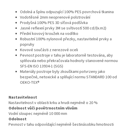
Odolná a špínu odpuzující 100% PES povrchová tkanina
Vodotěsné 2mm neoprenové polstrování
Prodyšná 100% PES 3D síťová podšívka
Jasné reflexní prvky 3M se svítivostí 500 cd/(lx.m2)
Přední kovový kroužek na vodítko
Robustní 100% nylonové přezky, nastavitelné prvky a
popruhy
Kovové součásti z nerezové oceli
Pevnost postroje v tahu je laboratorně testována, aby
splňovala nebo překračovala hodnoty stanovené normou
SFS-EN ISO 13934-1 (SGS)
Materiály postroje byly zkouškami potvrzeny jako
bezpečné, netoxické a splňující normu STANDARD 100 od
OEKO-TEX®
Nastavitelnost
Nastavitelnost v oblasti krku a hrudi nejméně o 20 %
Odolnost vůči povětrnostním vlivům
Vodní sloupec nejméně 10 000 mm
Odolnost
Pevnost v tahu odpovídající nejméně šestinásobku hmotnosti