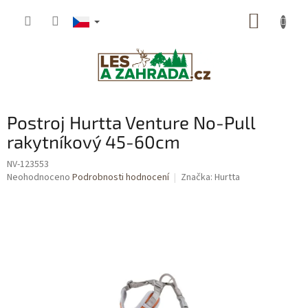
Přejít
NÁKUP
na
obsah
KOŠÍK
Postroj Hurtta Venture No-Pull
rakytníkový 45-60cm
NV-123553
Průměrné
Neohodnoceno
Podrobnosti hodnocení
Značka:
Hurtta
hodnocení
produktu
je
0,0
z
5
hvězdiček.