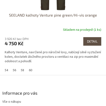
SEELAND kalhoty Venture pine green/Hi-vis orange
Skladem na prodejně (1 ks)
3 926 Kč bez DPH
DETAIL
4 750 Kč
Kalhoty Venture, navržené pro náročné lovy, nabízejí silné vyztužení
kolen, dostatek úložného prostoru a ventilaci na zip pro maximální
odolnost a pohodlí.
54
56
58
60
Z
á
p
a
Informace pro vás
t
Vše o nákupu
í