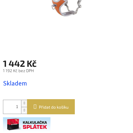
1 442 Kč
1 192 Kč bez DPH
Měrná
Skladem
cena:
Přidat do košíku