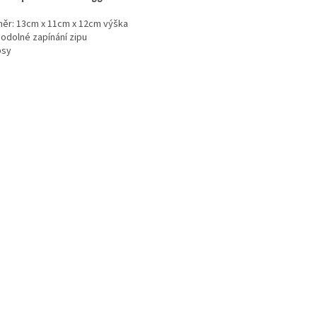
ěr: 13cm x 11cm x 12cm výška
odolné zapínání zipu
psy