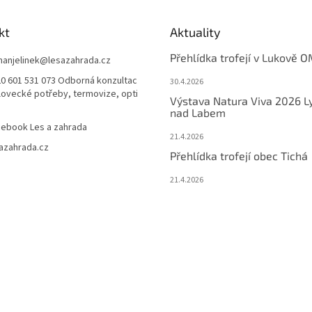
kt
Aktuality
Přehlídka trofejí v Lukově O
anjelinek
@
lesazahrada.cz
0 601 531 073 Odborná konzultac
30.4.2026
 lovecké potřeby, termovize, opti
Výstava Natura Viva 2026 L
nad Labem
ebook Les a zahrada
21.4.2026
azahrada.cz
Přehlídka trofejí obec Tichá
21.4.2026