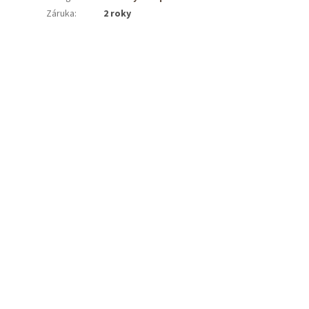
Záruka
:
2 roky