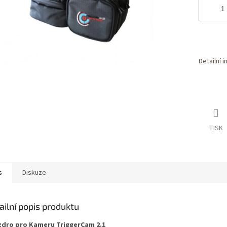
Detailní 
TISK
s
Diskuze
ailní popis produktu
dro pro Kameru TriggerCam 2.1