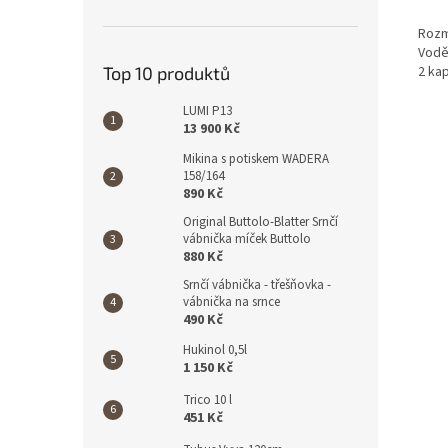
Rozm
Vodě
Top 10 produktů
2 ka
LUMI P13
13 900 Kč
Mikina s potiskem WADERA
158/164
890 Kč
Original Buttolo-Blatter Srnčí
vábnička míček Buttolo
880 Kč
Srnčí vábnička - třešňovka -
vábnička na srnce
490 Kč
Hukinol 0,5l
1 150 Kč
Trico 10 l
451 Kč