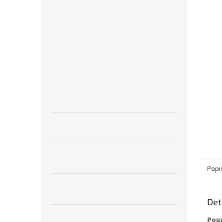
n
e
l
Popi
Det
Pouz