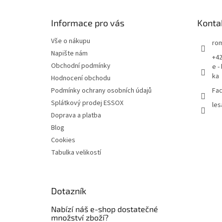
a
t
Informace pro vás
Konta
í
Vše o nákupu
rom
Napište nám
+42
Obchodní podmínky
e -
ka
Hodnocení obchodu
Podmínky ochrany osobních údajů
Fac
Splátkový prodej ESSOX
les
Doprava a platba
Blog
Cookies
Tabulka velikostí
Dotazník
Nabízí náš e-shop dostatečné
množství zboží?