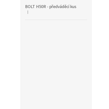
BOLT H50R - předváděcí kus
|
Hodnocení produktu je 5 z 5 hvězdiček.