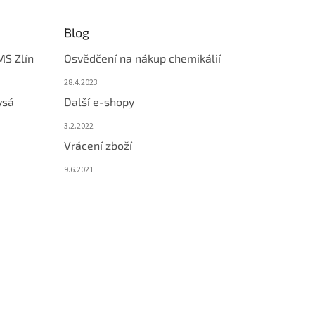
Blog
MS Zlín
Osvědčení na nákup chemikálií
28.4.2023
ysá
Další e-shopy
3.2.2022
Vrácení zboží
9.6.2021