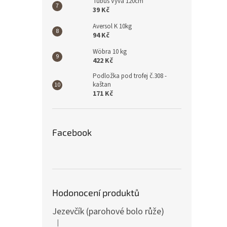
Tubus Vyva 120cm
39 Kč
Aversol K 10kg
94 Kč
Wöbra 10 kg
422 Kč
Podložka pod trofej č.308 -
kaštan
171 Kč
Facebook
Hodonocení produktů
Jezevčík (parohové bolo růže)
|
Hodnocení produktu je 5 z 5 hvězdiček.