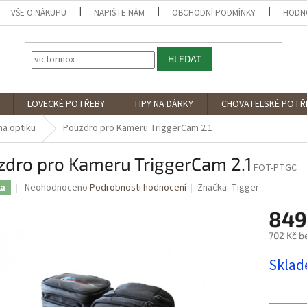
VŠE O NÁKUPU
NAPIŠTE NÁM
OBCHODNÍ PODMÍNKY
HODN
HLEDAT
LOVECKÉ POTŘEBY
TIPY NA DÁRKY
CHOVATELSKÉ POTŘ
a optiku
Pouzdro pro Kameru TriggerCam 2.1
zdro pro Kameru TriggerCam 2.1
FOT-PTGC
Průměrné
Neohodnoceno
Podrobnosti hodnocení
Značka:
Tigger
ka
hodnocení
produktu
849
je
702 Kč b
0,0
z
Měrná
Skla
5
cena:
hvězdiček.