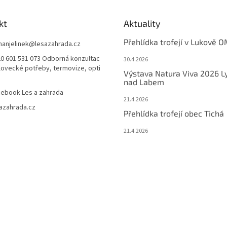
kt
Aktuality
Přehlídka trofejí v Lukově O
anjelinek
@
lesazahrada.cz
0 601 531 073 Odborná konzultac
30.4.2026
 lovecké potřeby, termovize, opti
Výstava Natura Viva 2026 L
nad Labem
ebook Les a zahrada
21.4.2026
azahrada.cz
Přehlídka trofejí obec Tichá
21.4.2026