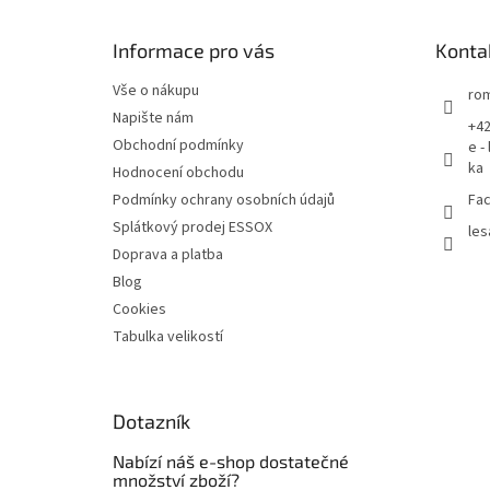
a
t
Informace pro vás
Konta
í
Vše o nákupu
rom
Napište nám
+42
Obchodní podmínky
e -
ka
Hodnocení obchodu
Podmínky ochrany osobních údajů
Fac
Splátkový prodej ESSOX
les
Doprava a platba
Blog
Cookies
Tabulka velikostí
Dotazník
Nabízí náš e-shop dostatečné
množství zboží?