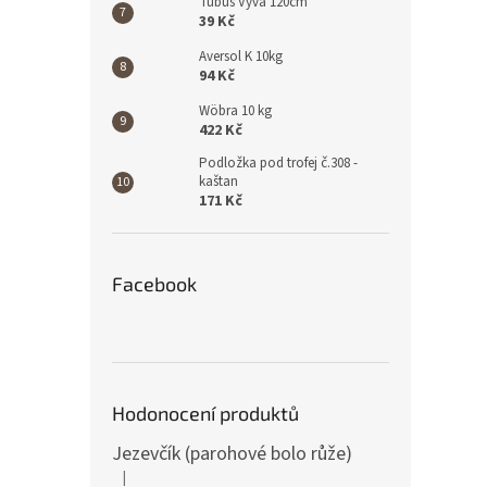
Tubus Vyva 120cm
39 Kč
Aversol K 10kg
94 Kč
Wöbra 10 kg
422 Kč
Podložka pod trofej č.308 -
kaštan
171 Kč
Facebook
Hodonocení produktů
Jezevčík (parohové bolo růže)
|
Hodnocení produktu je 5 z 5 hvězdiček.