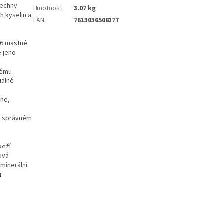
šechny
Hmotnost
:
3.07 kg
h kyselin a
EAN
:
7613036508377
 6 mastné
e jeho
okému
iálně
ene,
ve správném
beží
ková
minerální
u