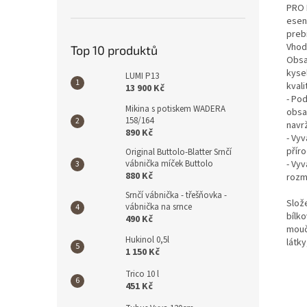
PRO 
esen
preb
Vhod
Top 10 produktů
Obsa
kysel
LUMI P13
kvali
13 900 Kč
- Pod
Mikina s potiskem WADERA
obsa
158/164
navrž
890 Kč
- Vy
příro
Original Buttolo-Blatter Srnčí
vábnička míček Buttolo
- Vy
880 Kč
rozm
Srnčí vábnička - třešňovka -
Slož
vábnička na srnce
bílko
490 Kč
mouč
Hukinol 0,5l
látky
1 150 Kč
Trico 10 l
451 Kč