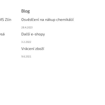
Blog
MS Zlín
Osvědčení na nákup chemikálií
28.4.2023
ysá
Další e-shopy
3.2.2022
Vrácení zboží
9.6.2021