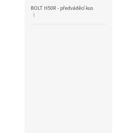
BOLT H50R - předváděcí kus
|
Hodnocení produktu je 5 z 5 hvězdiček.