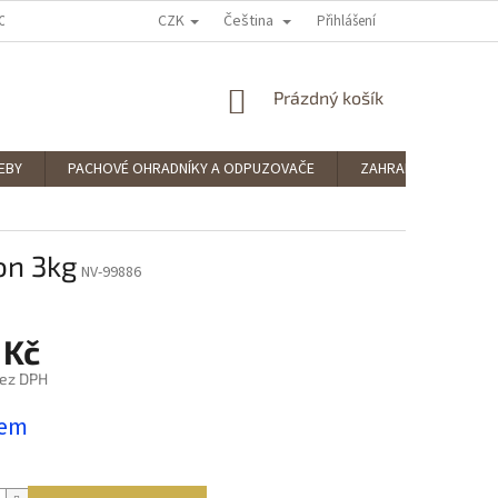
CZK
Čeština
OCENÍ OBCHODU
PODMÍNKY OCHRANY OSOBNÍCH ÚDAJŮ
Přihlášení
SPLÁTKOV
NÁKUPNÍ
Prázdný košík
KOŠÍK
EBY
PACHOVÉ OHRADNÍKY A ODPUZOVAČE
ZAHRADNÍ POTŘEBY
on 3kg
NV-99886
 Kč
bez DPH
dem