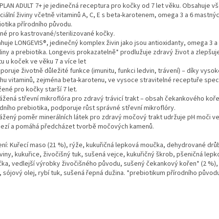
PLAN ADULT 7+ je jedinečná receptura pro kočky od 7 let věku. Obsahuje v
ciální živiny včetně vitaminů A, C, E s beta-karotenem, omega 3 a 6 mastnýc
iotika přírodního původu.
né pro kastrované/sterilizované kočky.
huje LONGEVIS®, jedinečný komplex živin jako jsou antioxidanty, omega 3 a
iny a prebiotika. Longevis prokazatelně* prodlužuje zdravý život a zlepšuj
tu u koček ve věku 7 a více let
poruje životně důležité funkce (imunitu, funkci ledvin, trávení) – díky vys
hu vitaminů, zejména beta-karotenu, ve vysoce stravitelné receptuře spec
ené pro kočky starší 7 let.
vážená střevní mikroflóra pro zdravý trávicí trakt – obsah čekankového koř
dního prebiotika, podporuje růst správné střevní mikroflóry.
vážený poměr minerálních látek pro zdravý močový trakt udržuje pH moči 
ezí a pomáhá předcházet tvorbě močových kamenů.
ení: Kuřecí maso (21 %), rýže, kukuřičná lepková moučka, dehydrované drů
viny, kukuřice, živočišný tuk, sušená vejce, kukuřičný škrob, pšeničná lep
ka, vedlejší výrobky živočišného původu, sušený čekankový kořen* (2 %), 
, sójový olej, rybí tuk, sušená řepná dužina. *prebiotikum přírodního původ