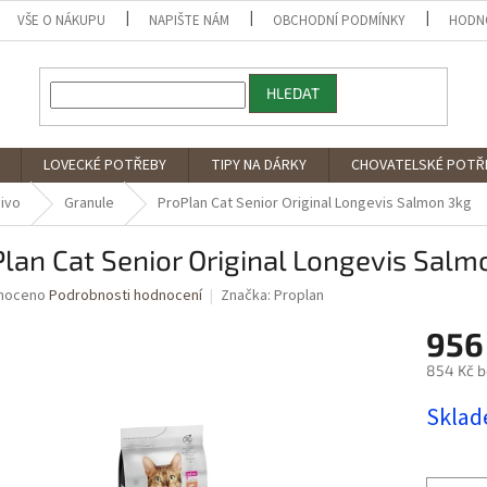
VŠE O NÁKUPU
NAPIŠTE NÁM
OBCHODNÍ PODMÍNKY
HODN
HLEDAT
LOVECKÉ POTŘEBY
TIPY NA DÁRKY
CHOVATELSKÉ POTŘ
ivo
Granule
ProPlan Cat Senior Original Longevis Salmon 3kg
lan Cat Senior Original Longevis Salm
né
noceno
Podrobnosti hodnocení
Značka:
Proplan
ní
956
u
854 Kč 
Měrná
Skla
cena:
ek.