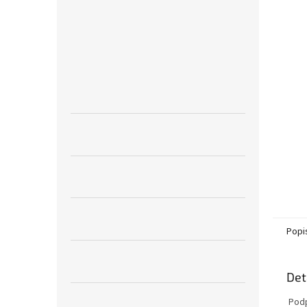
n
e
l
Popi
Det
Podp