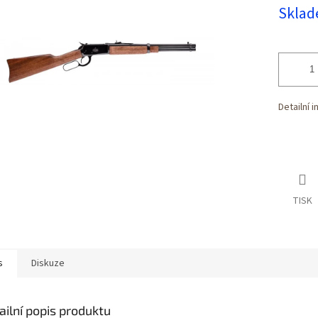
Měrná
5
Skla
cena:
hvězdiček.
Detailní 
TISK
s
Diskuze
ailní popis produktu