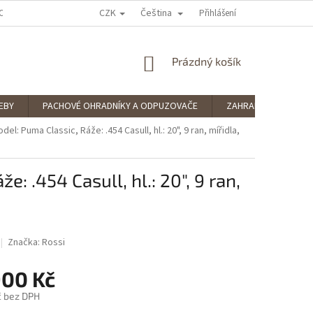
CZK
Čeština
OCENÍ OBCHODU
PODMÍNKY OCHRANY OSOBNÍCH ÚDAJŮ
Přihlášení
SPLÁTKOV
NÁKUPNÍ
Prázdný košík
KOŠÍK
EBY
PACHOVÉ OHRADNÍKY A ODPUZOVAČE
ZAHRADNÍ POTŘEBY
el: Puma Classic, Ráže: .454 Casull, hl.: 20", 9 ran, mířidla,
: .454 Casull, hl.: 20", 9 ran,
Značka:
Rossi
900 Kč
č bez DPH