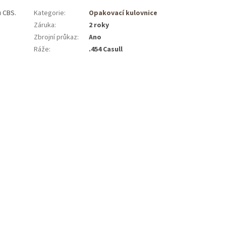
u CBS.
Kategorie
:
Opakovací kulovnice
Záruka
:
2 roky
Zbrojní průkaz
:
Ano
Ráže
:
.454 Casull