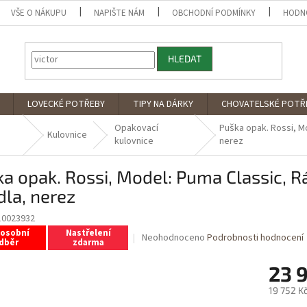
VŠE O NÁKUPU
NAPIŠTE NÁM
OBCHODNÍ PODMÍNKY
HODN
HLEDAT
LOVECKÉ POTŘEBY
TIPY NA DÁRKY
CHOVATELSKÉ POTŘ
Opakovací
Puška opak. Rossi, Mod
Kulovnice
kulovnice
nerez
a opak. Rossi, Model: Puma Classic, Ráže
dla, nerez
10023932
 osobní
Nastřelení
Průměrné
Neohodnoceno
Podrobnosti hodnocení
dběr
zdarma
hodnocení
produktu
23 
je
0,0
19 752 K
z