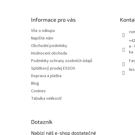
p
a
t
Informace pro vás
Konta
í
Vše o nákupu
rom
Napište nám
+42
Obchodní podmínky
e -
ka
Hodnocení obchodu
Podmínky ochrany osobních údajů
Fac
Splátkový prodej ESSOX
les
Doprava a platba
Blog
Cookies
Tabulka velikostí
Dotazník
Nabízí náš e-shop dostatečné