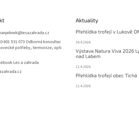
kt
Aktuality
Přehlídka trofejí v Lukově O
anjelinek
@
lesazahrada.cz
0 601 531 073 Odborná konzultac
30.4.2026
 lovecké potřeby, termovize, opti
Výstava Natura Viva 2026 L
nad Labem
ebook Les a zahrada
21.4.2026
azahrada.cz
Přehlídka trofejí obec Tichá
21.4.2026