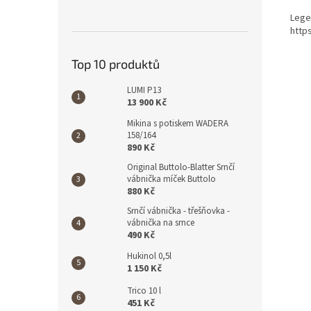
Lege
http
Top 10 produktů
LUMI P13
13 900 Kč
Mikina s potiskem WADERA
158/164
890 Kč
Original Buttolo-Blatter Srnčí
vábnička míček Buttolo
880 Kč
Srnčí vábnička - třešňovka -
vábnička na srnce
490 Kč
Hukinol 0,5l
1 150 Kč
Trico 10 l
451 Kč