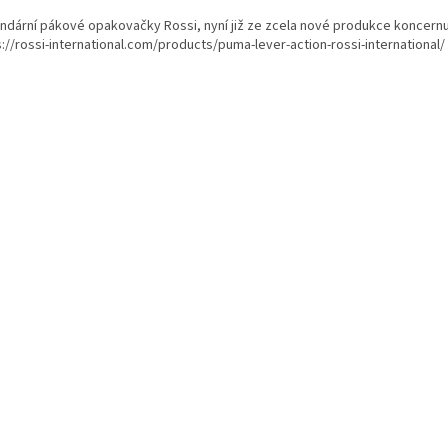
ndární pákové opakovačky Rossi, nyní již ze zcela nové produkce koncern
s://rossi-international.com/products/puma-lever-action-rossi-international/