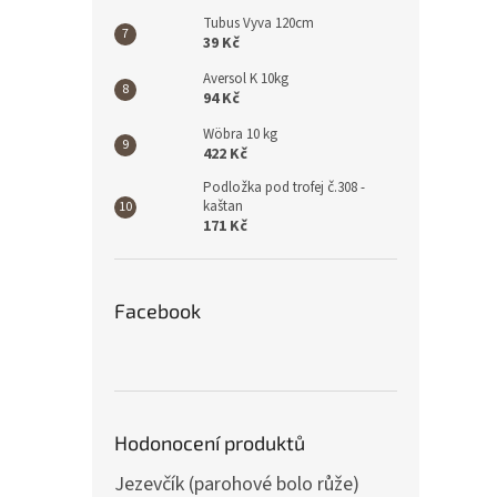
Tubus Vyva 120cm
39 Kč
Aversol K 10kg
94 Kč
Wöbra 10 kg
422 Kč
Podložka pod trofej č.308 -
kaštan
171 Kč
Facebook
Hodonocení produktů
Jezevčík (parohové bolo růže)