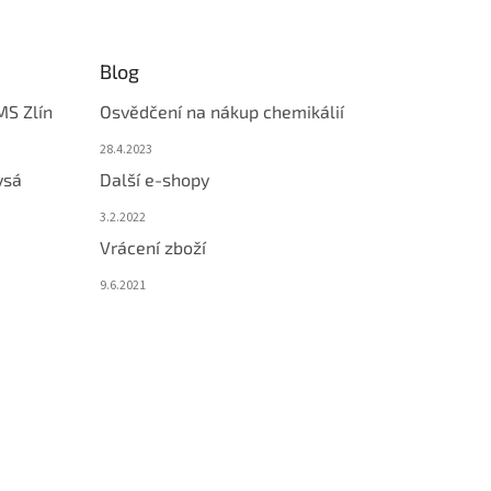
Blog
MS Zlín
Osvědčení na nákup chemikálií
28.4.2023
ysá
Další e-shopy
3.2.2022
Vrácení zboží
9.6.2021