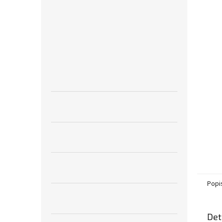
a
n
e
l
Popi
Det