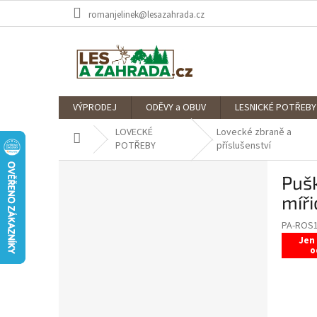
Přejít
romanjelinek@lesazahrada.cz
na
obsah
VÝPRODEJ
ODĚVY a OBUV
LESNICKÉ POTŘEBY
LOVECKÉ
Lovecké zbraně a
Domů
POTŘEBY
příslušenství
P
Pušk
o
s
míři
t
PA-ROS
r
Jen
a
o
n
n
í
p