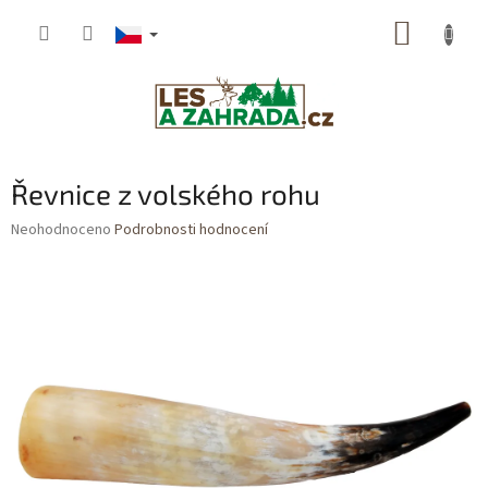
Přejít
NÁKUP
na
obsah
KOŠÍK
Řevnice z volského rohu
Průměrné
Neohodnoceno
Podrobnosti hodnocení
hodnocení
produktu
je
0,0
z
5
hvězdiček.