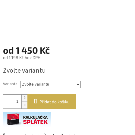
od
1 450 Kč
od
1 198 Kč
bez DPH
Měrná
Zvolte variantu
cena:
Varianta
Přidat do košíku