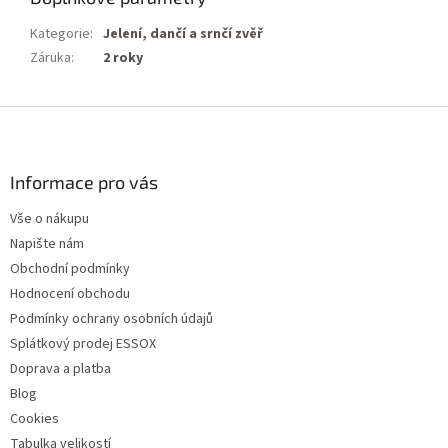
Kategorie
:
Jelení, dančí a srnčí zvěř
Záruka
:
2 roky
Z
á
p
a
Informace pro vás
t
Vše o nákupu
í
Napište nám
Obchodní podmínky
Hodnocení obchodu
Podmínky ochrany osobních údajů
Splátkový prodej ESSOX
Doprava a platba
Blog
Cookies
Tabulka velikostí