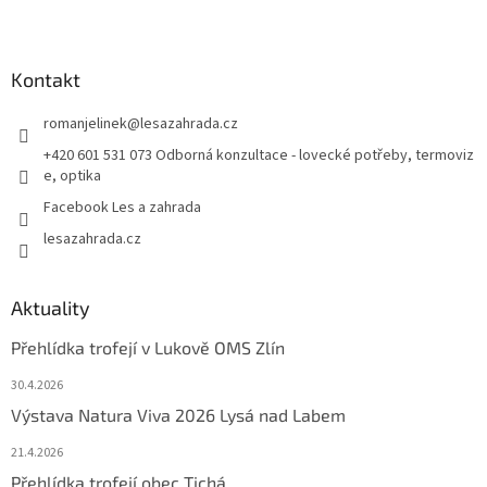
Kontakt
romanjelinek
@
lesazahrada.cz
+420 601 531 073 Odborná konzultace - lovecké potřeby, termoviz
e, optika
Facebook Les a zahrada
lesazahrada.cz
Aktuality
Přehlídka trofejí v Lukově OMS Zlín
30.4.2026
Výstava Natura Viva 2026 Lysá nad Labem
21.4.2026
Přehlídka trofejí obec Tichá