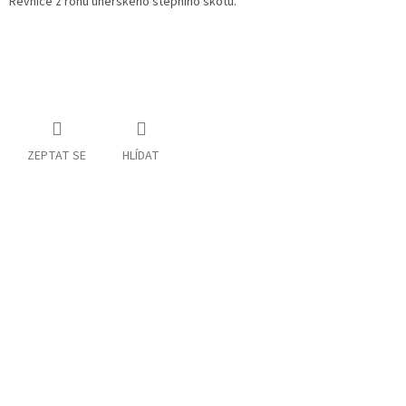
Řevnice z rohu uherského stepního skotu.
ZEPTAT SE
HLÍDAT