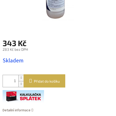
343 Kč
283 Kč bez DPH
Měrná
Skladem
cena:
Přidat do košíku
Detailní informace