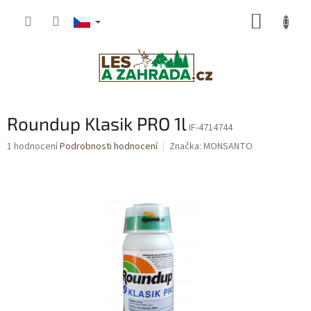
Přejít
NÁKUP
na
obsah
KOŠÍK
Roundup Klasik PRO 1l
IF-4714744
Průměrné
1 hodnocení
Podrobnosti hodnocení
Značka:
MONSANTO
hodnocení
produktu
je
5,0
z
5
hvězdiček.