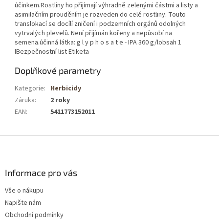
účinkem.Rostliny ho přijímají výhradně zelenými částmi a listy a
asimilačním prouděním je rozveden do celé rostliny. Touto
translokací se docílí zničení i podzemních orgánů odolných
vytrvalých plevelů. Není přijímán kořeny a nepůsobí na
semena.účinná látka: g l y p h o s a t e - IPA 360 g/lobsah 1
lBezpečnostní list Etiketa
Doplňkové parametry
Kategorie
:
Herbicidy
Záruka
:
2 roky
EAN
:
5411773152011
Z
á
p
a
Informace pro vás
t
Vše o nákupu
í
Napište nám
Obchodní podmínky