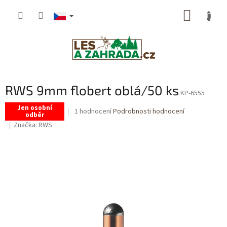
Přejít
NÁKUP
na
obsah
KOŠÍK
RWS 9mm flobert oblá/50 ks
KP-6555
Jen osobní
Průměrné
1 hodnocení
Podrobnosti hodnocení
odběr
hodnocení
Značka:
RWS
produktu
je
5,0
z
5
hvězdiček.