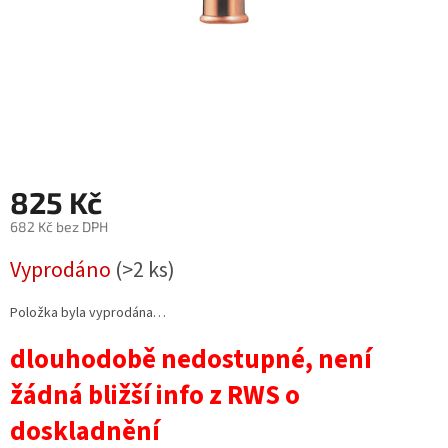
825 Kč
682 Kč bez DPH
Měrná
Vyprodáno
(>2 ks)
cena:
Položka byla vyprodána…
dlouhodobě nedostupné, není
žádná bližší info z RWS o
doskladnění