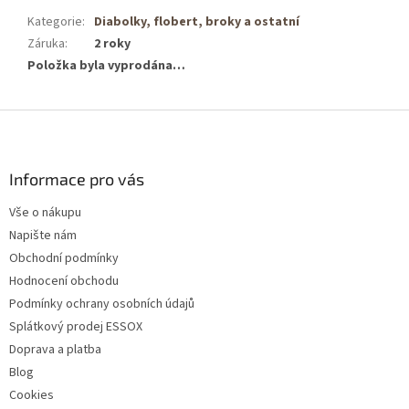
Kategorie
:
Diabolky, flobert, broky a ostatní
Záruka
:
2 roky
Položka byla vyprodána…
Z
á
p
a
Informace pro vás
t
Vše o nákupu
í
Napište nám
Obchodní podmínky
Hodnocení obchodu
Podmínky ochrany osobních údajů
Splátkový prodej ESSOX
Doprava a platba
Blog
Cookies