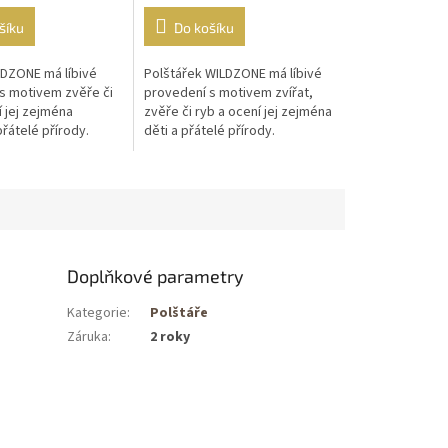
šíku
Do košíku
LDZONE má líbivé
Polštářek WILDZONE má líbivé
s motivem zvěře či
provedení s motivem zvířat,
 jej zejména
zvěře či ryb a ocení jej zejména
přátelé přírody.
děti a přátelé přírody.
má čtvercový rámec
Polštářek má čtvercový rámec
a je...
Doplňkové parametry
Kategorie
:
Polštáře
Záruka
:
2 roky