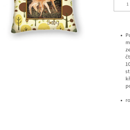
P
mo
ze
čt
1
s
k
p
ro