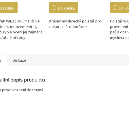
o košíku
Do košíku
Do ko
řek WILDZONE má líbivé
Krásný myslivecký polštář pro
Polštář WI
ení s motivem zvířat,
dekoraci či odpočinek
provedení 
či ryb a ocení jej zejména
psů a ocení
přátelé přírody.
myslivci a 
řek má čtvercový rámec
Polštářek 
a je...
s
Diskuze
ailní popis produktu
s produktu není dostupný