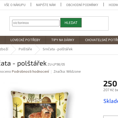
VŠE O NÁKUPU
NAPIŠTE NÁM
OBCHODNÍ PODMÍNKY
HODN
HLEDAT
LOVECKÉ POTŘEBY
TIPY NA DÁRKY
CHOVATELSKÉ POTŘ
zboží
Polštáře
Srnčata - polštářek
ata - polštářek
ZU-LP98/05
né
noceno
Podrobnosti hodnocení
Značka:
Wildzone
ní
250
u
207 Kč b
Měrná
Skla
cena:
ek.