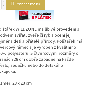
Přidat do košíku
olštářek WILDZONE má líbivé provedení s
tivem zvířat, zvěře či ryb a ocení jej
jména děti a přátelé přírody. Polštářek má
vercový rámec a je vyroben z kvalitního
00% polyesteru. S čtvercovými rozměry o
tranách 28 cm dobře zapadne na každé
řeslo, sedačku nebo do dětského
okojíčku.
změr: 28 x 28 cm