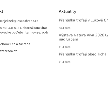
kt
Aktuality
Přehlídka trofejí v Lukově O
anjelinek
@
lesazahrada.cz
0 601 531 073 Odborná konzultac
30.4.2026
 lovecké potřeby, termovize, opti
Výstava Natura Viva 2026 L
nad Labem
ebook Les a zahrada
21.4.2026
azahrada.cz
Přehlídka trofejí obec Tichá
21.4.2026