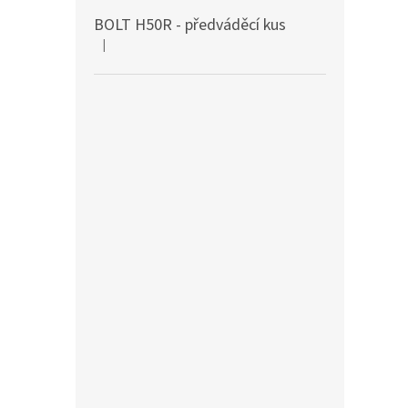
BOLT H50R - předváděcí kus
|
Hodnocení produktu je 5 z 5 hvězdiček.