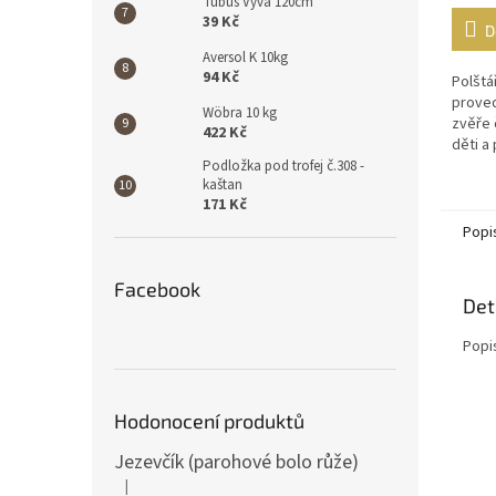
Tubus Vyva 120cm
39 Kč
D
Aversol K 10kg
94 Kč
Polštá
proved
Wöbra 10 kg
zvěře 
422 Kč
děti a 
Polštá
Podložka pod trofej č.308 -
kaštan
a je...
171 Kč
Popi
Facebook
Det
Popi
Hodonocení produktů
Jezevčík (parohové bolo růže)
|
Hodnocení produktu je 5 z 5 hvězdiček.