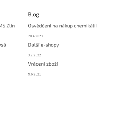
Blog
MS Zlín
Osvědčení na nákup chemikálií
28.4.2023
ysá
Další e-shopy
3.2.2022
Vrácení zboží
9.6.2021