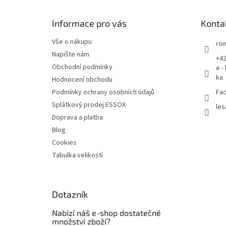
a
t
Informace pro vás
Konta
í
Vše o nákupu
rom
Napište nám
+42
Obchodní podmínky
e -
ka
Hodnocení obchodu
Podmínky ochrany osobních údajů
Fac
Splátkový prodej ESSOX
les
Doprava a platba
Blog
Cookies
Tabulka velikostí
Dotazník
Nabízí náš e-shop dostatečné
množství zboží?