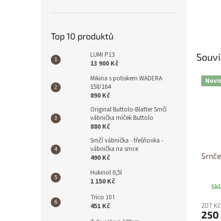
Top 10 produktů
LUMI P13
Souvi
13 900 Kč
Mikina s potiskem WADERA
Novi
158/164
890 Kč
Original Buttolo-Blatter Srnčí
vábnička míček Buttolo
880 Kč
Srnčí vábnička - třešňovka -
vábnička na srnce
Srnče
490 Kč
Hukinol 0,5l
1 150 Kč
Sk
Trico 10 l
451 Kč
207 Kč
250