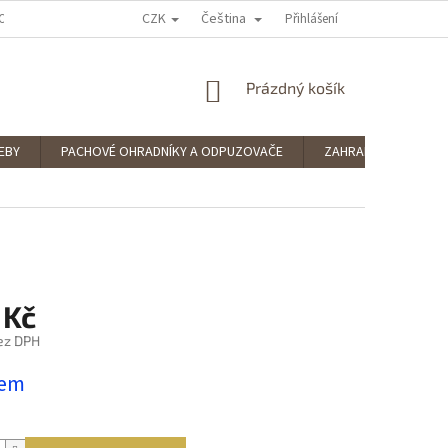
CZK
Čeština
OCENÍ OBCHODU
PODMÍNKY OCHRANY OSOBNÍCH ÚDAJŮ
Přihlášení
SPLÁTKOV
NÁKUPNÍ
Prázdný košík
KOŠÍK
EBY
PACHOVÉ OHRADNÍKY A ODPUZOVAČE
ZAHRADNÍ POTŘEBY
 Kč
ez DPH
dem