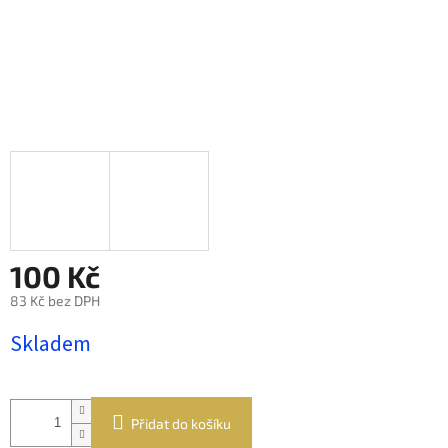
100 Kč
83 Kč bez DPH
Měrná
Skladem
cena:
Přidat do košíku