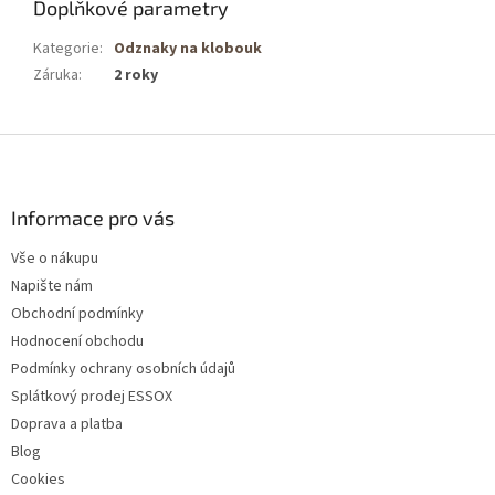
Doplňkové parametry
Kategorie
:
Odznaky na klobouk
Záruka
:
2 roky
Z
á
p
a
Informace pro vás
t
Vše o nákupu
í
Napište nám
Obchodní podmínky
Hodnocení obchodu
Podmínky ochrany osobních údajů
Splátkový prodej ESSOX
Doprava a platba
Blog
Cookies