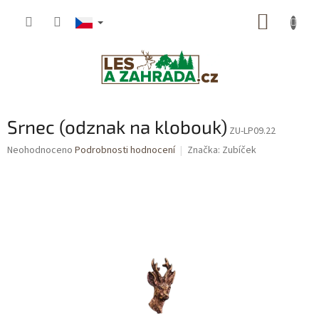
Přejít
NÁKUP
na
obsah
KOŠÍK
Srnec (odznak na klobouk)
ZU-LP09.22
Průměrné
Neohodnoceno
Podrobnosti hodnocení
Značka:
Zubíček
hodnocení
produktu
je
0,0
z
5
hvězdiček.