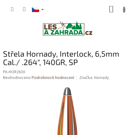
Přejít
NÁKUP
na
obsah
KOŠÍK
Střela Hornady, Interlock, 6,5mm
Cal./ .264", 140GR, SP
PA-HOR2630
Průměrné
Neohodnoceno
Podrobnosti hodnocení
Značka:
Hornady
hodnocení
produktu
je
0,0
z
5
hvězdiček.