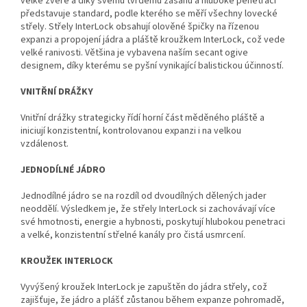
velké zvěře a díky svému tvrdému zásahu a hluboké penetraci
představuje standard, podle kterého se měří všechny lovecké
střely. Střely InterLock obsahují olověné špičky na řízenou
expanzi a propojení jádra a pláště kroužkem InterLock, což vede
velké ranivosti. Většina je vybavena naším secant ogive
designem, díky kterému se pyšní vynikající balistickou účinností.
VNITŘNÍ DRÁŽKY
Vnitřní drážky strategicky řídí horní část měděného pláště a
iniciují konzistentní, kontrolovanou expanzi i na velkou
vzdálenost.
JEDNODÍLNÉ JÁDRO
Jednodílné jádro se na rozdíl od dvoudílných dělených jader
neoddělí. Výsledkem je, že střely InterLock si zachovávají více
své hmotnosti, energie a hybnosti, poskytují hlubokou penetraci
a velké, konzistentní střelné kanály pro čistá usmrcení.
KROUŽEK INTERLOCK
Vyvýšený kroužek InterLock je zapuštěn do jádra střely, což
zajišťuje, že jádro a plášť zůstanou během expanze pohromadě,