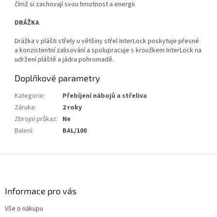
čímž si zachovají svou hmotnost a energii.
DRÁŽKA
Drážka v plášti střely u většiny střel InterLock poskytuje přesné
a konzistentní zalisování a spolupracuje s kroužkem InterLock na
udržení pláště a jádra pohromadě.
Doplňkové parametry
Kategorie
:
Přebíjení nábojů a střeliva
Záruka
:
2 roky
Zbrojní průkaz
:
Ne
Balení
:
BAL/100
Z
á
p
a
Informace pro vás
t
Vše o nákupu
í