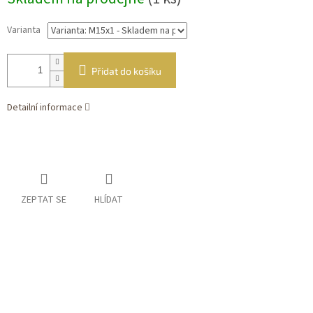
cena:
Varianta
Přidat do košíku
Detailní informace
ZEPTAT SE
HLÍDAT