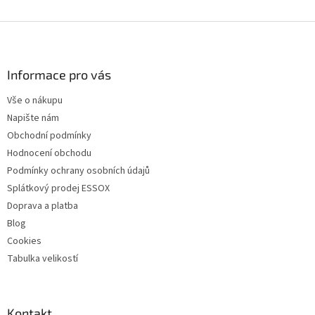
Z
á
p
a
Informace pro vás
t
Vše o nákupu
í
Napište nám
Obchodní podmínky
Hodnocení obchodu
Podmínky ochrany osobních údajů
Splátkový prodej ESSOX
Doprava a platba
Blog
Cookies
Tabulka velikostí
Kontakt