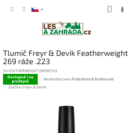
Přejít
NÁKUP
na
obsah
KOŠÍK
Tlumič Freyr & Devik Featherweight
269 ráže .223
SU-FEATHERWEIGHT269/M15X1
Dostupné i na
Průměrné
Neohodnoceno
Podrobnosti hodnocení
prodejně
hodnocení
Značka:
Freyr & Devik
produktu
je
0,0
z
5
hvězdiček.