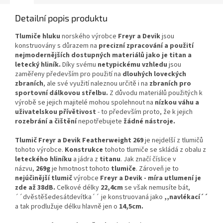
Detailní popis produktu
Tlumiče hluku
norského výrobce
Freyr a Devik
jsou
konstruovány s důrazem na
precizní zpracování a použití
nejmodernějších dostupných materiálů jako je titan a
letecký hliník.
Díky svému
netypickému vzhledu
jsou
zaměřeny především pro použití na
dlouhých loveckých
zbraních
, ale své využití naleznou určitě i na
zbraních pro
sportovní dálkovou střelbu.
Z důvodu materiálů použitých k
výrobě se jejich majitelé mohou spolehnout na
nízkou váhu a
uživatelskou přívětivost
- to především proto, že k jejich
rozebrání a čištění
nepotřebujete
žádné nástroje.
Tlumič Freyr a Devik Featherweight 269
je nejdelší z tlumičů
tohoto výrobce.
Konstrukce
tohoto tlumiče se skládá z obalu z
leteckého hliníku
a jádra z
titanu
. Jak značí číslice v
názvu,
269g
je hmotnost tohoto
tlumiče
. Zároveň je to
nejúčinější tlumič
výrobce
Freyr a Devik - míra utlumení je
zde až 38dB.
Celkové délky
22,4cm
se však nemusíte bát,
´´dvěstěšedesátdevítka´´ je konstruovaná jako
,,navlékací´´
a tak prodlužuje délku hlavně jen o
14,5cm.