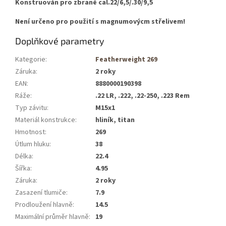
Konstruován pro zbraně cal.22/6,5/.30/9,5
Není určeno pro použití s magnumovýcm střelivem!
Doplňkové parametry
Kategorie
:
Featherweight 269
Záruka
:
2 roky
EAN
:
8880000190398
Ráže
:
.22 LR, .222, .22-250, .223 Rem
Typ závitu
:
M15x1
Materiál konstrukce
:
hliník, titan
Hmotnost
:
269
Útlum hluku
:
38
Délka
:
22.4
Šířka
:
4.95
Záruka
:
2 roky
Zasazení tlumiče
:
7.9
Prodloužení hlavně
:
14.5
Maximální průměr hlavně
:
19