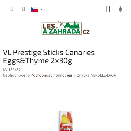
Přejít
NÁKUP
na
obsah
KOŠÍK
VL Prestige Sticks Canaries
Eggs&Thyme 2x30g
NV-158452
Průměrné
Neohodnoceno
Podrobnosti hodnocení
Značka:
VERSELE-LAGA
hodnocení
produktu
je
0,0
z
5
hvězdiček.