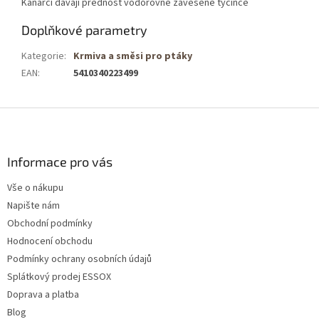
Kanárci dávají přednost vodorovně zavěšené tyčince
Doplňkové parametry
Kategorie
:
Krmiva a směsi pro ptáky
EAN
:
5410340223499
Z
á
p
a
Informace pro vás
t
Vše o nákupu
í
Napište nám
Obchodní podmínky
Hodnocení obchodu
Podmínky ochrany osobních údajů
Splátkový prodej ESSOX
Doprava a platba
Blog