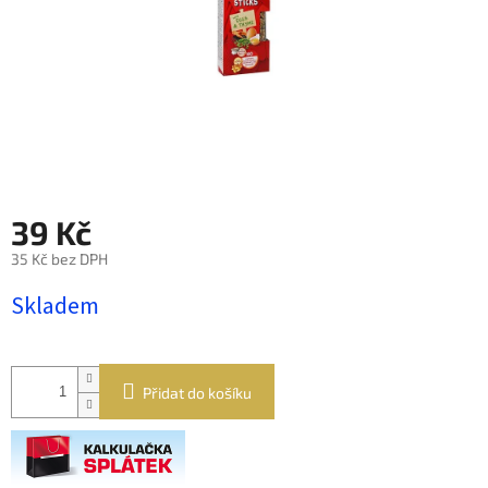
39 Kč
35 Kč bez DPH
Měrná
Skladem
cena:
Přidat do košíku