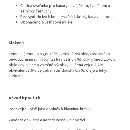
Chutná svačinka pro kanáry, s vajíčkem, tymiánem a
semínky černuchy
Bez syntetických konzervačních látek, barviv a aromat
Obohaceno o ústřicové mušle
Složení:
semena (semeno nigeru 3%), vedlejší výrobky rostlinného
původu, minerální látky (lastury ústřic 7%), cukry (med 2,5%),
obiloviny, vejce a vaječné výrobky (sušená vejce 2,2%,
ekvivalent 7,6% vejce), mateřídouška 0,7%, oleje a tuky,
kurkuma
Návod k použití:
Podávejte volně jako doplněk k hlavnímu krmivu.
Zavěste do klece a nechte volně k dispozici.