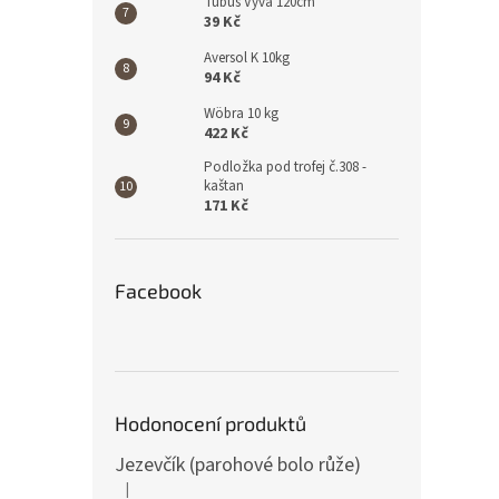
Tubus Vyva 120cm
39 Kč
Aversol K 10kg
94 Kč
Wöbra 10 kg
422 Kč
Podložka pod trofej č.308 -
kaštan
171 Kč
Facebook
Hodonocení produktů
Jezevčík (parohové bolo růže)
|
Hodnocení produktu je 5 z 5 hvězdiček.