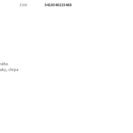
EAN
:
5410340223468
nného
tuky, chrpa