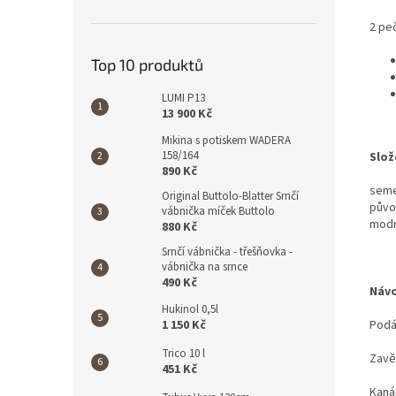
2 pe
Top 10 produktů
LUMI P13
13 900 Kč
Mikina s potiskem WADERA
158/164
Slož
890 Kč
seme
Original Buttolo-Blatter Srnčí
původ
vábnička míček Buttolo
modr
880 Kč
Srnčí vábnička - třešňovka -
vábnička na srnce
490 Kč
Návo
Hukinol 0,5l
1 150 Kč
Podá
Trico 10 l
Zavě
451 Kč
Kaná