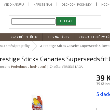
VŠE O NÁKUPU
NAPIŠTE NÁM
OBCHODNÍ PODMÍNKY
HODN
HLEDAT
LOVECKÉ POTŘEBY
TIPY NA DÁRKY
CHOVATELSKÉ POTŘ
va a směsi pro ptáky
VL Prestige Sticks Canaries Superseeds&Flowe
Prestige Sticks Canaries Superseeds&
né
noceno
Podrobnosti hodnocení
Značka:
VERSELE-LAGA
ní
39 
u
35 Kč be
Měrná
Skla
cena:
ek.