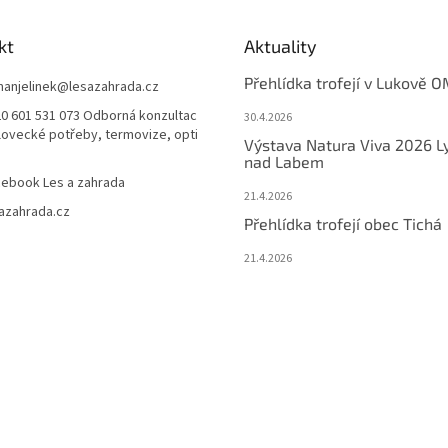
kt
Aktuality
Přehlídka trofejí v Lukově O
anjelinek
@
lesazahrada.cz
0 601 531 073 Odborná konzultac
30.4.2026
 lovecké potřeby, termovize, opti
Výstava Natura Viva 2026 L
nad Labem
ebook Les a zahrada
21.4.2026
azahrada.cz
Přehlídka trofejí obec Tichá
21.4.2026