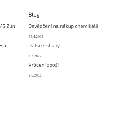
Blog
MS Zlín
Osvědčení na nákup chemikálií
28.4.2023
ysá
Další e-shopy
3.2.2022
Vrácení zboží
9.6.2021