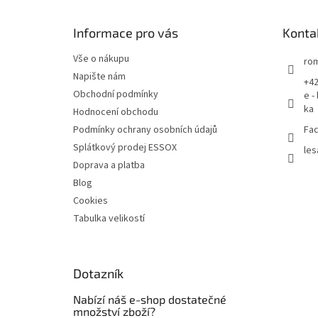
a
t
Informace pro vás
Konta
í
Vše o nákupu
rom
Napište nám
+42
Obchodní podmínky
e -
ka
Hodnocení obchodu
Podmínky ochrany osobních údajů
Fac
Splátkový prodej ESSOX
les
Doprava a platba
Blog
Cookies
Tabulka velikostí
Dotazník
Nabízí náš e-shop dostatečné
množství zboží?