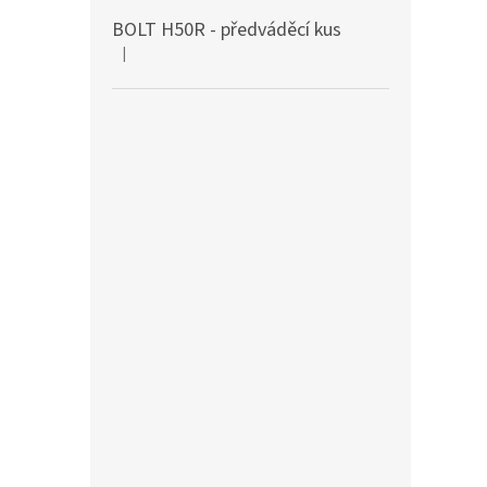
BOLT H50R - předváděcí kus
|
Hodnocení produktu je 5 z 5 hvězdiček.