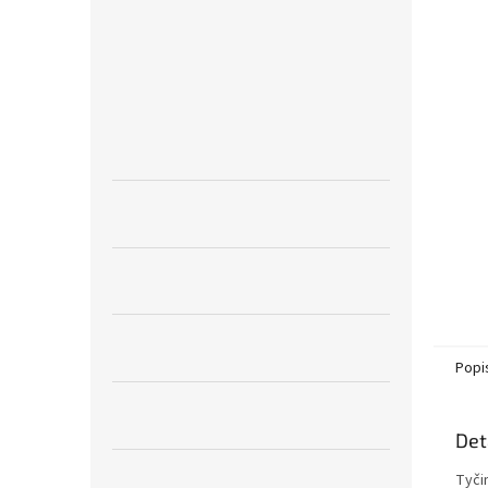
n
e
l
Popi
Det
Tyči