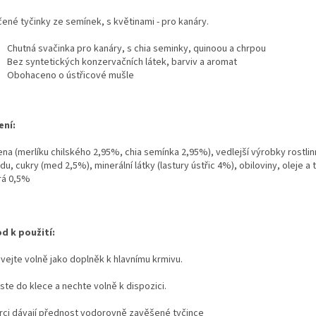
čené tyčinky ze semínek, s květinami - pro kanáry.
Chutná svačinka pro kanáry, s chia seminky, quinoou a chrpou
Bez syntetických konzervačních látek, barviv a aromat
Obohaceno o ústřicové mušle
ení:
na (merlíku chilského 2,95%, chia semínka 2,95%), vedlejší výrobky rostli
u, cukry (med 2,5%), minerální látky (lastury ústřic 4%), obiloviny, oleje a 
á 0,5%
d k použití:
vejte volně jako doplněk k hlavnímu krmivu.
ste do klece a nechte volně k dispozici.
rci dávají přednost vodorovně zavěšené tyčince