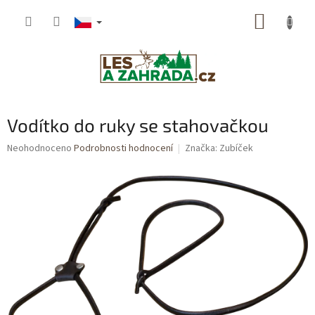
Přejít
NÁKUP
na
obsah
KOŠÍK
Vodítko do ruky se stahovačkou
Průměrné
Neohodnoceno
Podrobnosti hodnocení
Značka:
Zubíček
hodnocení
produktu
je
0,0
z
5
hvězdiček.