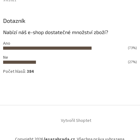
9.6.2021
Dotazník
Nabízí náš e-shop dostatečné množství zboží?
Ano
(73%)
Ne
(27%)
Počet hlasů:
384
Vytvořil Shoptet
Copyright 2026
lesazahrada.cz
. Všechna práva vyhrazena.