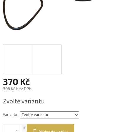
370 Kč
306 Kč bez DPH
Měrná
Zvolte variantu
cena:
Varianta
Přidat do košíku