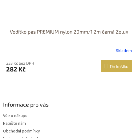
Vodítko pes PREMIUM nylon 20mm/1,2m černá Zolux
Skladem
233 Kč bez DPH
Do košíku
282 Kč
Z
á
p
a
Informace pro vás
t
Vše o nákupu
í
Napište nám
Obchodní podmínky