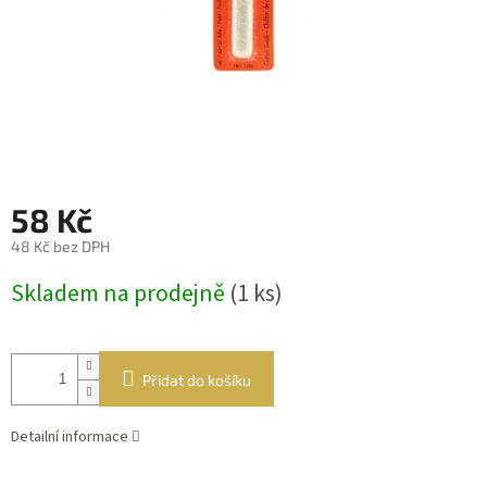
58 Kč
48 Kč bez DPH
Měrná
Skladem na prodejně
(1 ks)
cena:
Přidat do košíku
Detailní informace