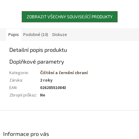
ZOBRAZIT VŠECHNY SOUVISEJÍCÍ PRODUKTY
Popis
Podobné (10)
Diskuze
Detailní popis produktu
Doplňkové parametry
Kategorie
:
Čištění a černění zbraní
Záruka
:
2 roky
EAN
:
026285510843
Zbrojní průkaz
:
Ne
Z
á
p
a
Informace pro vás