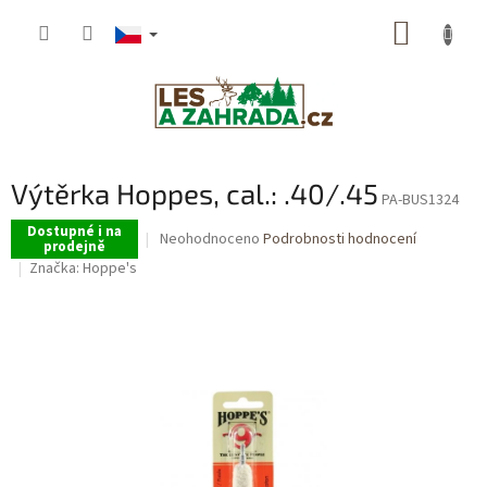
Přejít
NÁKUP
na
obsah
KOŠÍK
Výtěrka Hoppes, cal.: .40/.45
PA-BUS1324
Dostupné i na
Průměrné
Neohodnoceno
Podrobnosti hodnocení
prodejně
hodnocení
Značka:
Hoppe's
produktu
je
0,0
z
5
hvězdiček.