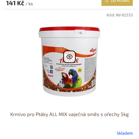
Do košíku
141 Kč
/ ks
Kód:
NV-81533
Krmivo pro Ptáky ALL MIX vaječná směs s ořechy 5kg
Skladem