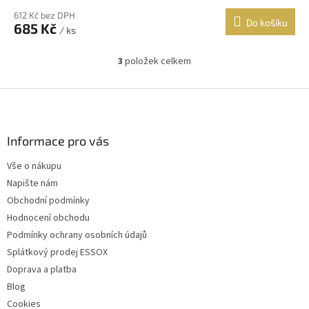
612 Kč bez DPH
Do košíku
685 Kč
/ ks
3
položek celkem
O
v
l
Z
á
á
d
p
a
a
Informace pro vás
c
t
í
Vše o nákupu
í
p
Napište nám
r
v
Obchodní podmínky
k
Hodnocení obchodu
y
Podmínky ochrany osobních údajů
v
ý
Splátkový prodej ESSOX
p
Doprava a platba
i
Blog
s
u
Cookies