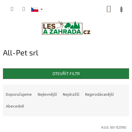
Přejít
NÁKUP
na
obsah
KOŠÍK
All-Pet srl
OTEVŘÍT FILTR
Ř
a
Doporučujeme
Nejlevnější
Nejdražší
Nejprodávanější
z
e
Abecedně
n
í
V
p
Kód:
NV-92990
ý