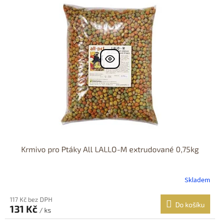
r
p
o
i
d
s
u
p
k
r
t
o
ů
d
u
k
t
ů
Krmivo pro Ptáky All LALLO-M extrudované 0,75kg
Skladem
117 Kč bez DPH
Do košíku
131 Kč
/ ks