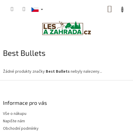
Přejít
NÁKUP
na
obsah
KOŠÍK
Best Bullets
Žádné produkty značky
Best Bullets
nebyly nalezeny...
Z
á
p
a
Informace pro vás
t
Vše o nákupu
í
Napište nám
Obchodní podmínky