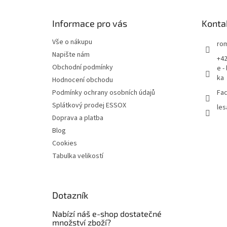
a
t
Informace pro vás
Konta
í
Vše o nákupu
rom
Napište nám
+42
Obchodní podmínky
e -
ka
Hodnocení obchodu
Podmínky ochrany osobních údajů
Fac
Splátkový prodej ESSOX
les
Doprava a platba
Blog
Cookies
Tabulka velikostí
Dotazník
Nabízí náš e-shop dostatečné
množství zboží?