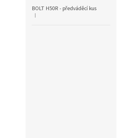
BOLT H50R - předváděcí kus
|
Hodnocení produktu je 5 z 5 hvězdiček.