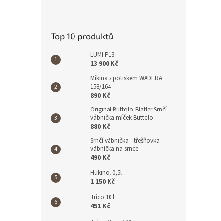
Top 10 produktů
LUMI P13
13 900 Kč
Mikina s potiskem WADERA
158/164
890 Kč
Original Buttolo-Blatter Srnčí
vábnička míček Buttolo
880 Kč
Srnčí vábnička - třešňovka -
vábnička na srnce
490 Kč
Hukinol 0,5l
1 150 Kč
Trico 10 l
451 Kč