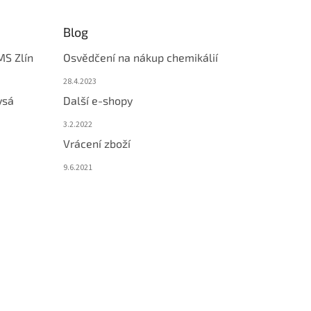
Blog
MS Zlín
Osvědčení na nákup chemikálií
28.4.2023
ysá
Další e-shopy
3.2.2022
Vrácení zboží
9.6.2021