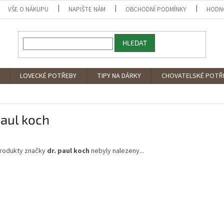
VŠE O NÁKUPU
NAPIŠTE NÁM
OBCHODNÍ PODMÍNKY
HODN
HLEDAT
LOVECKÉ POTŘEBY
TIPY NA DÁRKY
CHOVATELSKÉ POTŘ
paul koch
rodukty značky
dr. paul koch
nebyly nalezeny...