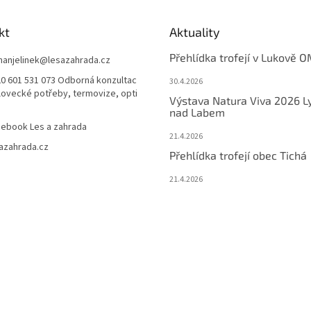
kt
Aktuality
Přehlídka trofejí v Lukově O
anjelinek
@
lesazahrada.cz
0 601 531 073 Odborná konzultac
30.4.2026
 lovecké potřeby, termovize, opti
Výstava Natura Viva 2026 L
nad Labem
ebook Les a zahrada
21.4.2026
azahrada.cz
Přehlídka trofejí obec Tichá
21.4.2026