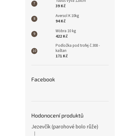
Tubus Vyva 120cm
39 Kč
Aversol K 10kg
94 Kč
Wöbra 10 kg
422 Kč
Podložka pod trofej č.308 -
kaštan
171 Kč
Facebook
Hodonocení produktů
Jezevčík (parohové bolo růže)
|
Hodnocení produktu je 5 z 5 hvězdiček.