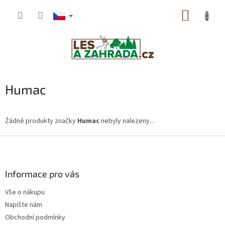
Přejít
NÁKUP
na
obsah
KOŠÍK
Humac
Žádné produkty značky
Humac
nebyly nalezeny...
Z
á
p
a
Informace pro vás
t
Vše o nákupu
í
Napište nám
Obchodní podmínky