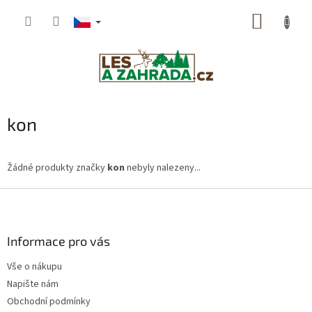
Přejít
NÁKUP
na
obsah
KOŠÍK
kon
Žádné produkty značky
kon
nebyly nalezeny...
Z
á
p
a
Informace pro vás
t
Vše o nákupu
í
Napište nám
Obchodní podmínky