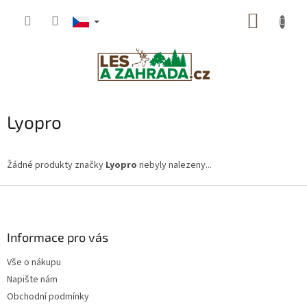
Přejít
NÁKUP
na
obsah
KOŠÍK
Lyopro
Žádné produkty značky
Lyopro
nebyly nalezeny...
Z
á
p
a
Informace pro vás
t
Vše o nákupu
í
Napište nám
Obchodní podmínky